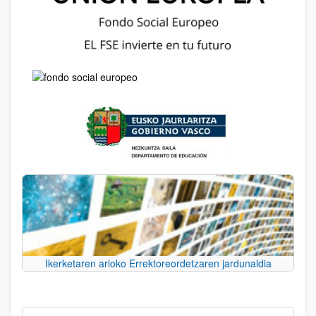
Ikerketaren arloko Errektoreordetzaren jardunaldia