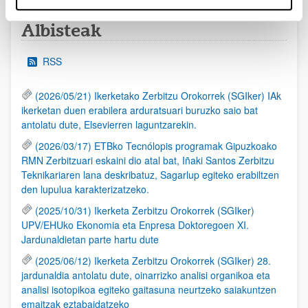
Albisteak
RSS
(2026/05/21) Ikerketako Zerbitzu Orokorrek (SGIker) IAk
ikerketan duen erabilera arduratsuari buruzko saio bat
antolatu dute, Elsevierren laguntzarekin.
(2026/03/17) ETBko Tecnólopis programak Gipuzkoako
RMN Zerbitzuari eskaini dio atal bat, Iñaki Santos Zerbitzu
Teknikariaren lana deskribatuz, Sagarlup egiteko erabiltzen
den lupulua karakterizatzeko.
(2025/10/31) Ikerketa Zerbitzu Orokorrek (SGIker)
UPV/EHUko Ekonomia eta Enpresa Doktoregoen XI.
Jardunaldietan parte hartu dute
(2025/06/12) Ikerketa Zerbitzu Orokorrek (SGIker) 28.
jardunaldia antolatu dute, oinarrizko analisi organikoa eta
analisi isotopikoa egiteko gaitasuna neurtzeko saiakuntzen
emaitzak eztabaidatzeko