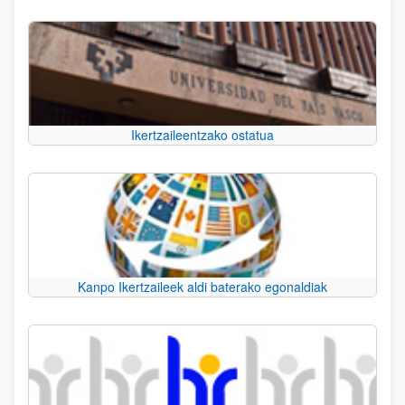
Ikertzaileentzako ostatua
Kanpo Ikertzaileek aldi baterako egonaldiak