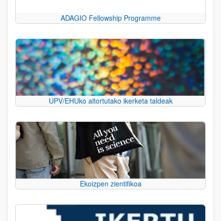
ADAGIO Fellowship Programme
UPV/EHUko aitortutako ikerketa taldeak
Ekoizpen zientifikoa