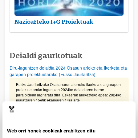
Nazioarteko I+G Proiektuak
Deialdi gaurkotuak
Diru-laguntzen deialdia 2024 Osasun arloko eta Ikerketa eta
garapen proiektuetarako (Eusko Jaurlaritza)
Eusko Jaurlaritzako Osasunaren alorreko ikerketa eta garapen-
proiektuetarako laguntzen 2024ko deialdiaren barne
jarraibideak argitaratu dira. Eskaerak aurkezteko epea: 2024ko
maiatzaren 15etik ekainaren 14ra arte
Gipuzkoako Zientzia, Teknologia eta Berrikuntza Sarea
bultzatzeko Programaren laguntzak 2024
Web orri honek cookieak erabiltzen ditu
Eskaerak aurkezteko epea 2024ko ekainaren 7an bukatuko da,