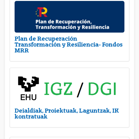
Plan de Recuperación
Transformación y Resiliencia- Fondos
MRR
Deialdiak, Proiektuak, Laguntzak, IK
kontratuak