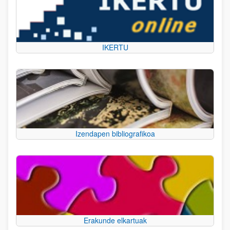
IKERTU
Izendapen bibliografikoa
Erakunde elkartuak