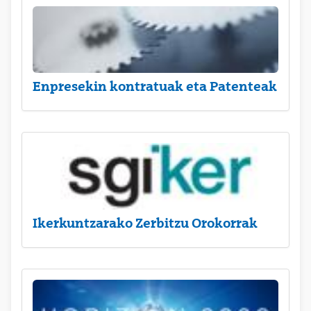
Enpresekin kontratuak eta Patenteak
Ikerkuntzarako Zerbitzu Orokorrak