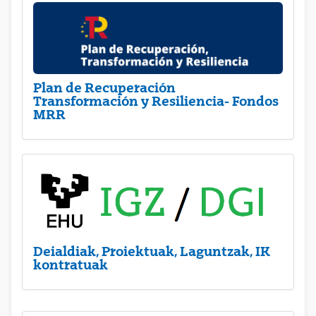
Plan de Recuperación
Transformación y Resiliencia- Fondos
MRR
Deialdiak, Proiektuak, Laguntzak, IK
kontratuak