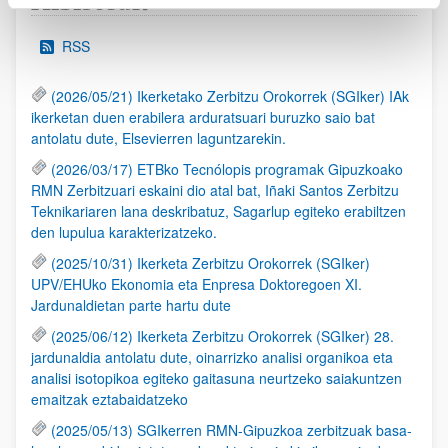
Albisteak
RSS
(2026/05/21) Ikerketako Zerbitzu Orokorrek (SGIker) IAk
ikerketan duen erabilera arduratsuari buruzko saio bat
antolatu dute, Elsevierren laguntzarekin.
(2026/03/17) ETBko Tecnólopis programak Gipuzkoako
RMN Zerbitzuari eskaini dio atal bat, Iñaki Santos Zerbitzu
Teknikariaren lana deskribatuz, Sagarlup egiteko erabiltzen
den lupulua karakterizatzeko.
(2025/10/31) Ikerketa Zerbitzu Orokorrek (SGIker)
UPV/EHUko Ekonomia eta Enpresa Doktoregoen XI.
Jardunaldietan parte hartu dute
(2025/06/12) Ikerketa Zerbitzu Orokorrek (SGIker) 28.
jardunaldia antolatu dute, oinarrizko analisi organikoa eta
analisi isotopikoa egiteko gaitasuna neurtzeko saiakuntzen
emaitzak eztabaidatzeko
(2025/05/13) SGIkerren RMN-Gipuzkoa zerbitzuak basa-