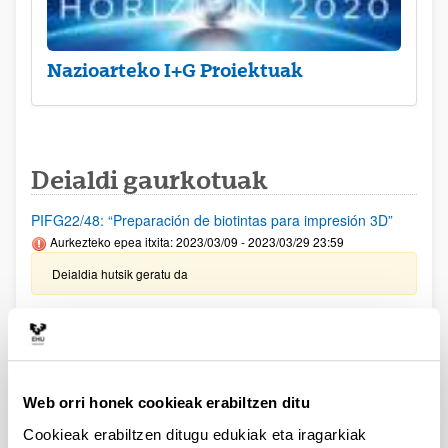
Nazioarteko I+G Proiektuak
Deialdi gaurkotuak
PIFG22/48: “Preparación de biotintas para impresión 3D”
Aurkezteko epea itxita: 2023/03/09 - 2023/03/29 23:59
Deialdia hutsik geratu da
Garapen Iraunkorrerako 2030 Agenda sustatzeko eta
ezartzeko jarduerak egiteko dirulaguntzak-2023
Aurkezteko epea itxita: 2023/04/03 - 2023/04/16
Ekonomia eta Gizarte Kontseiluaren Ikerketa Saria, XXII.
Web orri honek cookieak erabiltzen ditu
deialdia
Cookieak erabiltzen ditugu edukiak eta iragarkiak
Aurkezteko epea itxita: 2023/03/29 - 2023/05/28 00:00