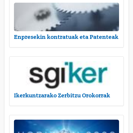
Enpresekin kontratuak eta Patenteak
Ikerkuntzarako Zerbitzu Orokorrak