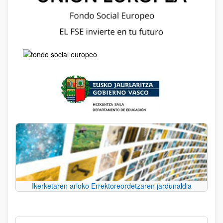
Ikerketaren arloko Errektoreordetzaren jardunaldia