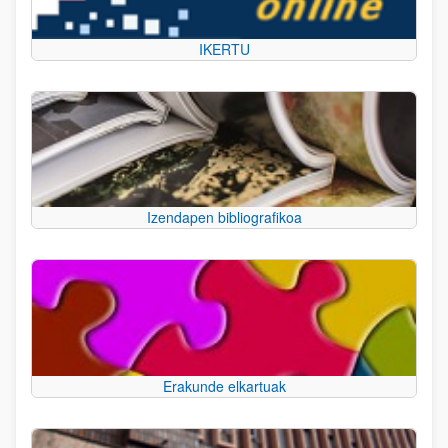
IKERTU
Izendapen bibliografikoa
Erakunde elkartuak