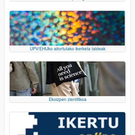
UPV/EHUko aitortutako ikerketa taldeak
Ekoizpen zientifikoa