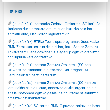
Albisteak
RSS
(2026/05/21) Ikerketako Zerbitzu Orokorrek (SGIker) IAk
ikerketan duen erabilera arduratsuari buruzko saio bat
antolatu dute, Elsevierren laguntzarekin.
(2026/03/17) ETBko Tecnólopis programak Gipuzkoako
RMN Zerbitzuari eskaini dio atal bat, Iñaki Santos Zerbitzu
Teknikariaren lana deskribatuz, Sagarlup egiteko erabiltzen
den lupulua karakterizatzeko.
(2025/10/31) Ikerketa Zerbitzu Orokorrek (SGIker)
UPV/EHUko Ekonomia eta Enpresa Doktoregoen XI.
Jardunaldietan parte hartu dute
(2025/06/12) Ikerketa Zerbitzu Orokorrek (SGIker) 28.
jardunaldia antolatu dute, oinarrizko analisi organikoa eta
analisi isotopikoa egiteko gaitasuna neurtzeko saiakuntzen
emaitzak eztabaidatzeko
(2025/05/13) SGIkerren RMN-Gipuzkoa zerbitzuak basa-