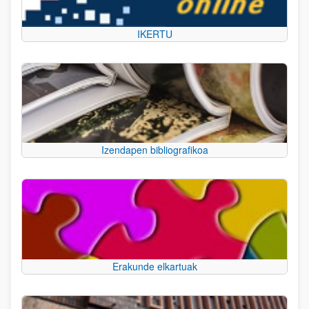
IKERTU
Izendapen bibliografikoa
Erakunde elkartuak