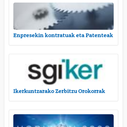
Enpresekin kontratuak eta Patenteak
Ikerkuntzarako Zerbitzu Orokorrak