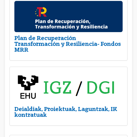
Plan de Recuperación
Transformación y Resiliencia- Fondos
MRR
Deialdiak, Proiektuak, Laguntzak, IK
kontratuak