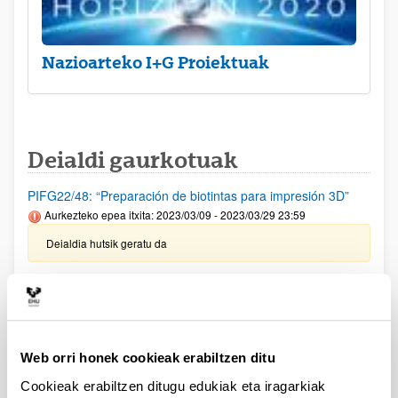
Nazioarteko I+G Proiektuak
Deialdi gaurkotuak
PIFG22/48: “Preparación de biotintas para impresión 3D”
Aurkezteko epea itxita: 2023/03/09 - 2023/03/29 23:59
Deialdia hutsik geratu da
Garapen Iraunkorrerako 2030 Agenda sustatzeko eta
ezartzeko jarduerak egiteko dirulaguntzak-2023
Aurkezteko epea itxita: 2023/04/03 - 2023/04/16
Ekonomia eta Gizarte Kontseiluaren Ikerketa Saria, XXII.
Web orri honek cookieak erabiltzen ditu
deialdia
Cookieak erabiltzen ditugu edukiak eta iragarkiak
Aurkezteko epea itxita: 2023/03/29 - 2023/05/28 00:00