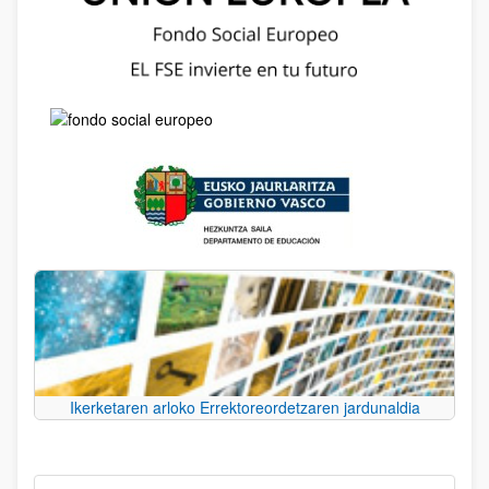
Ikerketaren arloko Errektoreordetzaren jardunaldia