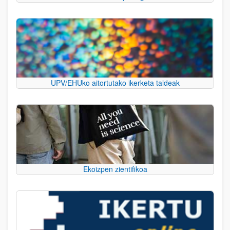
UPV/EHUko aitortutako ikerketa taldeak
Ekoizpen zientifikoa