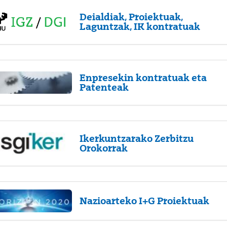
Deialdiak, Proiektuak,
Laguntzak, IK kontratuak
Enpresekin kontratuak eta
Patenteak
Ikerkuntzarako Zerbitzu
Orokorrak
Nazioarteko I+G Proiektuak