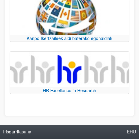
Kanpo Ikertzaileek aldi baterako egonaldiak
HR Excellence in Research
Irisgarritasuna
EHU