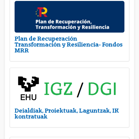
Plan de Recuperación
Transformación y Resiliencia- Fondos
MRR
Deialdiak, Proiektuak, Laguntzak, IK
kontratuak