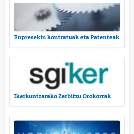
Enpresekin kontratuak eta Patenteak
Ikerkuntzarako Zerbitzu Orokorrak