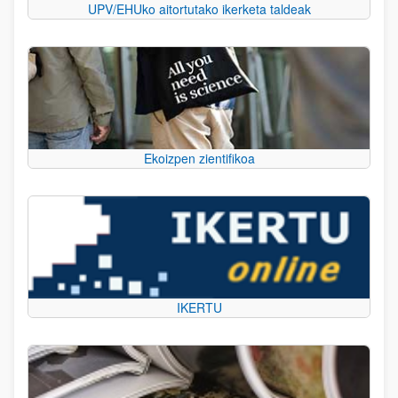
UPV/EHUko aitortutako ikerketa taldeak
Ekoizpen zientifikoa
IKERTU