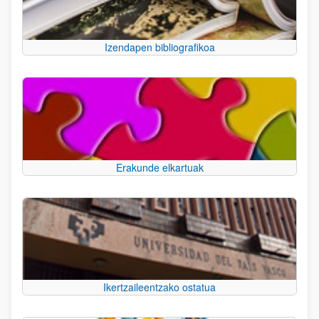
Izendapen bibliografikoa
Erakunde elkartuak
Ikertzaileentzako ostatua