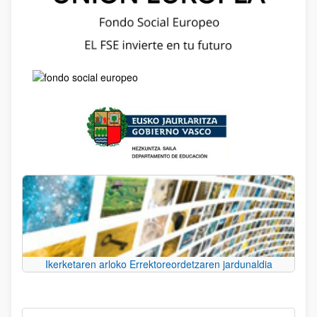
Ikerketaren arloko Errektoreordetzaren jardunaldia