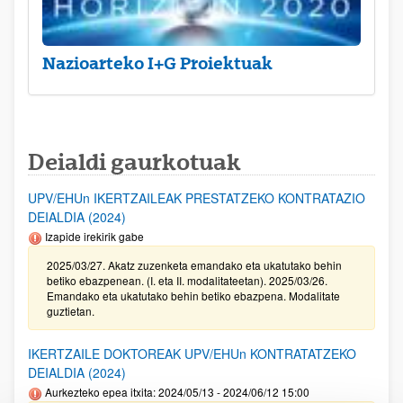
Nazioarteko I+G Proiektuak
Deialdi gaurkotuak
UPV/EHUn IKERTZAILEAK PRESTATZEKO KONTRATAZIO
DEIALDIA (2024)
Izapide irekirik gabe
2025/03/27. Akatz zuzenketa emandako eta ukatutako behin
betiko ebazpenean. (I. eta II. modalitateetan). 2025/03/26.
Emandako eta ukatutako behin betiko ebazpena. Modalitate
guztietan.
IKERTZAILE DOKTOREAK UPV/EHUn KONTRATATZEKO
DEIALDIA (2024)
Aurkezteko epea itxita: 2024/05/13 - 2024/06/12 15:00