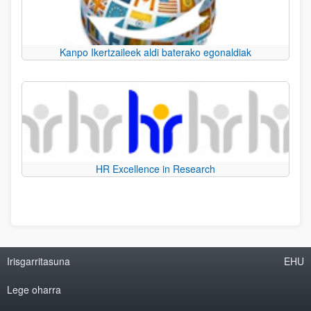
Kanpo Ikertzaileek aldi baterako egonaldiak
HR Excellence in Research
Irisgarritasuna
EHU
Lege oharra