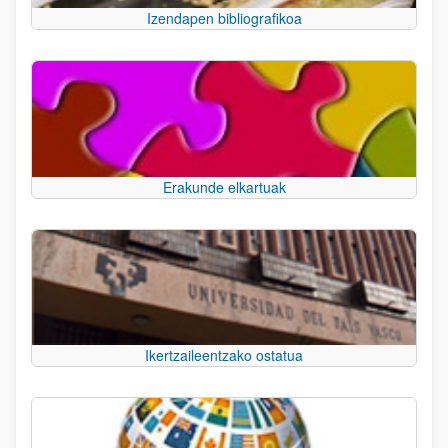
Izendapen bibliografikoa
Erakunde elkartuak
Ikertzaileentzako ostatua