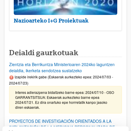
Nazioarteko I+G Proiektuak
Deialdi gaurkotuak
Zientzia eta Berrikuntza Ministerioaren 2024ko laguntzen
deialdia, ikerketa sendotzea sustatzeko
Izapide irekirik gabe (Eskaerak aurkezteko epea: 2024/07/03 -
2024/07/23)
Interes adierazpena bidaltzeko barne epea: 2024/07/10 - OSO
GARRANTSITSUA: Eskaerak aurkezteko barne epea
2024/07/21. Ez dira onartuko epe horrretatik kanpo jasoko
diren eskaerak.
PROYECTOS DE INVESTIGACIÓN ORIENTADOS A LA
IMPLANTACIÓN DE LA MEDICINA PERSONALIZADA DE