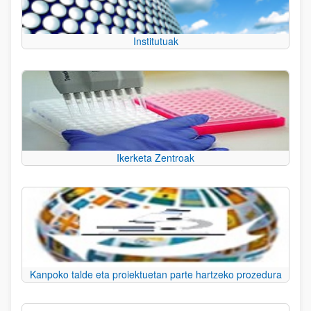
Institutuak
Ikerketa Zentroak
Kanpoko talde eta proiektuetan parte hartzeko prozedura