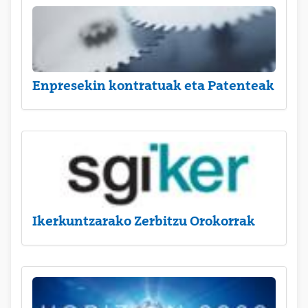
Enpresekin kontratuak eta Patenteak
Ikerkuntzarako Zerbitzu Orokorrak