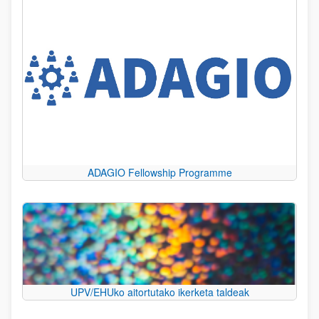
ADAGIO Fellowship Programme
UPV/EHUko aitortutako ikerketa taldeak