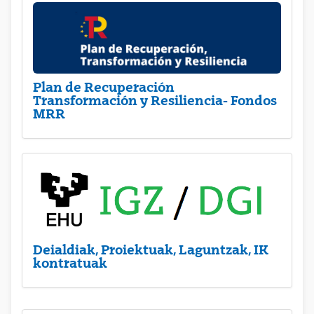
Plan de Recuperación
Transformación y Resiliencia- Fondos
MRR
Deialdiak, Proiektuak, Laguntzak, IK
kontratuak