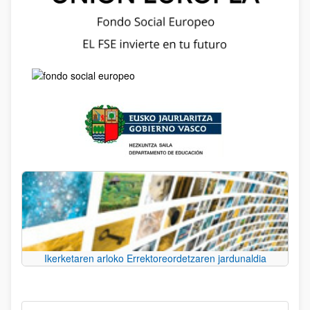
Ikerketaren arloko Errektoreordetzaren jardunaldia