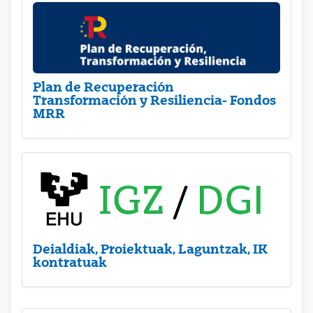
Plan de Recuperación
Transformación y Resiliencia- Fondos
MRR
Deialdiak, Proiektuak, Laguntzak, IK
kontratuak