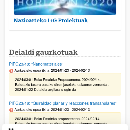
Nazioarteko I+G Proiektuak
Deialdi gaurkotuak
PIFG23/48: “Nanomateriales”
Aurkezteko epea itxita: 2024/01/23 - 2024/02/13
2024/03/01 Beka Emateko Proposamena. 2024/02/14.
Balorazio fasera pasako diren jasotako eskaeren zerrenda .
2024/01/22 Deialdia argitaratu egin da
PIFG23/46: “Quiralidad planar y reacciones transanulares”
Aurkezteko epea itxita: 2024/01/23 - 2024/02/13
2024/03/01 Beka Emateko proposemena. 2024/02/14
Balorazio fasera pasako diren jasotako eskaeren zerrenda
2024/01/22 Deialdia argitaratu egin da