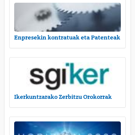
Enpresekin kontratuak eta Patenteak
Ikerkuntzarako Zerbitzu Orokorrak