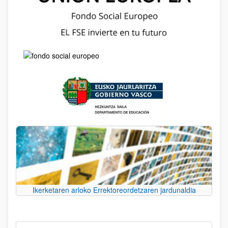
Ikerketaren arloko Errektoreordetzaren jardunaldia