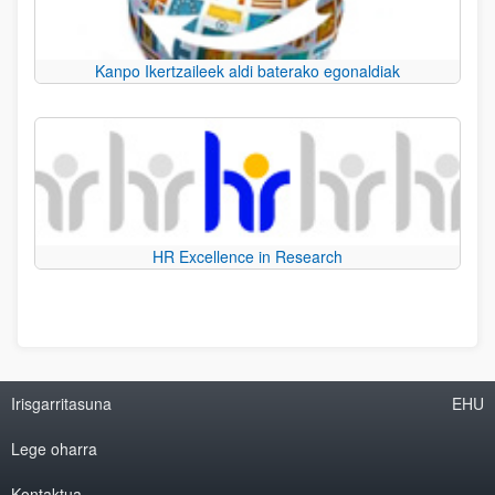
Kanpo Ikertzaileek aldi baterako egonaldiak
HR Excellence in Research
Irisgarritasuna
EHU
Lege oharra
Kontaktua