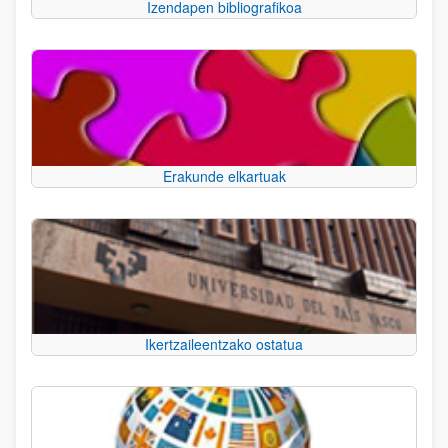
Izendapen bibliografikoa
Erakunde elkartuak
Ikertzaileentzako ostatua