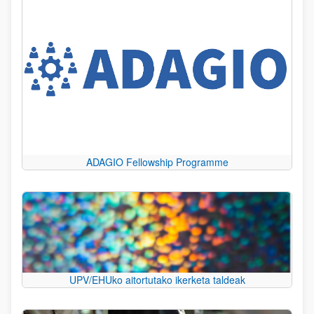
ADAGIO Fellowship Programme
UPV/EHUko aitortutako ikerketa taldeak