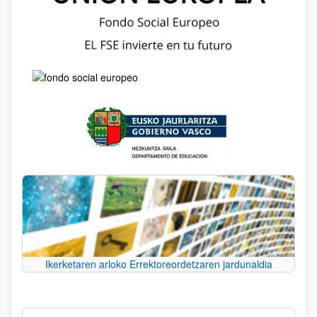
Ikerketaren arloko Errektoreordetzaren jardunaldia