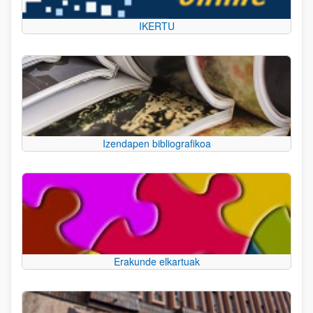
IKERTU
Izendapen bibliografikoa
Erakunde elkartuak