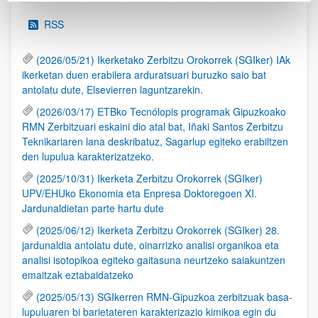
RSS
(2026/05/21) Ikerketako Zerbitzu Orokorrek (SGIker) IAk
ikerketan duen erabilera arduratsuari buruzko saio bat
antolatu dute, Elsevierren laguntzarekin.
(2026/03/17) ETBko Tecnólopis programak Gipuzkoako
RMN Zerbitzuari eskaini dio atal bat, Iñaki Santos Zerbitzu
Teknikariaren lana deskribatuz, Sagarlup egiteko erabiltzen
den lupulua karakterizatzeko.
(2025/10/31) Ikerketa Zerbitzu Orokorrek (SGIker)
UPV/EHUko Ekonomia eta Enpresa Doktoregoen XI.
Jardunaldietan parte hartu dute
(2025/06/12) Ikerketa Zerbitzu Orokorrek (SGIker) 28.
jardunaldia antolatu dute, oinarrizko analisi organikoa eta
analisi isotopikoa egiteko gaitasuna neurtzeko saiakuntzen
emaitzak eztabaidatzeko
(2025/05/13) SGIkerren RMN-Gipuzkoa zerbitzuak basa-
lupuluaren bi barietateren karakterizazio kimikoa egin du