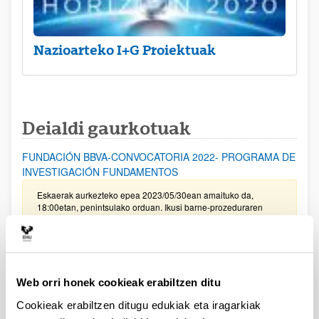
Nazioarteko I+G Proiektuak
Deialdi gaurkotuak
FUNDACIÓN BBVA-CONVOCATORIA 2022- PROGRAMA DE
INVESTIGACIÓN FUNDAMENTOS
Eskaerak aurkezteko epea 2023/05/30ean amaituko da,
18:00etan, penintsulako orduan. Ikusi barne-prozeduraren
dokumentua.
BBVA Fundazioa: Leonardo bekak fisikako ikertzaileentzat
Deialdia argitaratu da. Eskaerak aurkezteko epea
Web orri honek cookieak erabiltzen ditu
2023/02/28an bukatzen da, 18:00etan
Cookieak erabiltzen ditugu edukiak eta iragarkiak