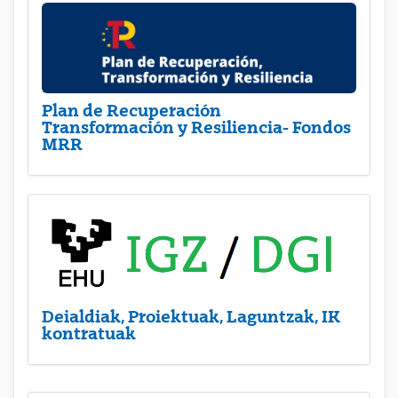
Plan de Recuperación
Transformación y Resiliencia- Fondos
MRR
Deialdiak, Proiektuak, Laguntzak, IK
kontratuak