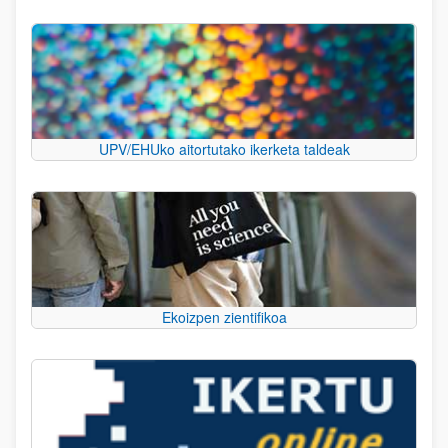
UPV/EHUko aitortutako ikerketa taldeak
Ekoizpen zientifikoa