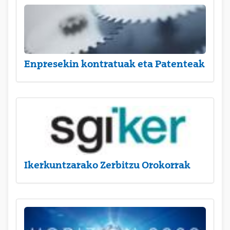
Enpresekin kontratuak eta Patenteak
Ikerkuntzarako Zerbitzu Orokorrak