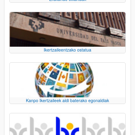
Ikertzaileentzako ostatua
Kanpo Ikertzaileek aldi baterako egonaldiak