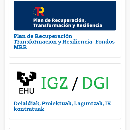
Plan de Recuperación
Transformación y Resiliencia- Fondos
MRR
Deialdiak, Proiektuak, Laguntzak, IK
kontratuak