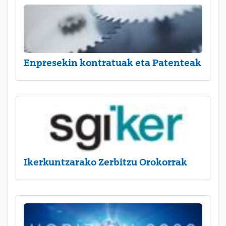
Enpresekin kontratuak eta Patenteak
Ikerkuntzarako Zerbitzu Orokorrak