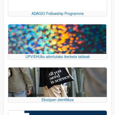
ADAGIO Fellowship Programme
UPV/EHUko aitortutako ikerketa taldeak
Ekoizpen zientifikoa