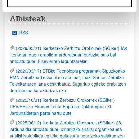
Albisteak
RSS
(2026/05/21) Ikerketako Zerbitzu Orokorrek (SGIker) IAk
ikerketan duen erabilera arduratsuari buruzko saio bat
antolatu dute, Elsevierren laguntzarekin.
(2026/03/17) ETBko Tecnólopis programak Gipuzkoako
RMN Zerbitzuari eskaini dio atal bat, Iñaki Santos Zerbitzu
Teknikariaren lana deskribatuz, Sagarlup egiteko erabiltzen
den lupulua karakterizatzeko.
(2025/10/31) Ikerketa Zerbitzu Orokorrek (SGIker)
UPV/EHUko Ekonomia eta Enpresa Doktoregoen XI.
Jardunaldietan parte hartu dute
(2025/06/12) Ikerketa Zerbitzu Orokorrek (SGIker) 28.
jardunaldia antolatu dute, oinarrizko analisi organikoa eta
analisi isotopikoa egiteko gaitasuna neurtzeko saiakuntzen