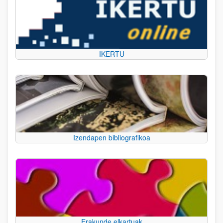
IKERTU
Izendapen bibliografikoa
Erakunde elkartuak