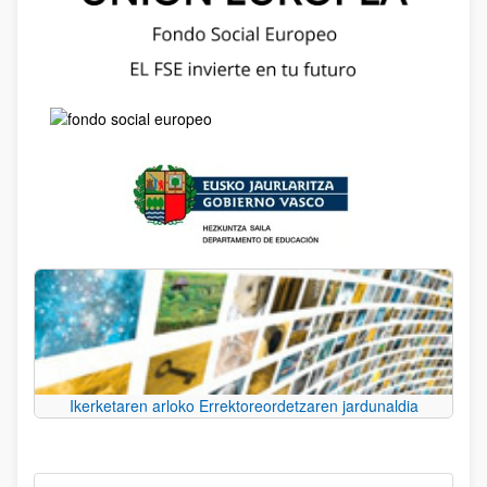
Ikerketaren arloko Errektoreordetzaren jardunaldia