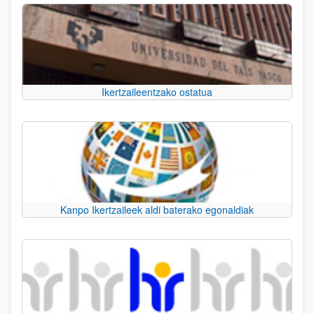
Ikertzaileentzako ostatua
Kanpo Ikertzaileek aldi baterako egonaldiak