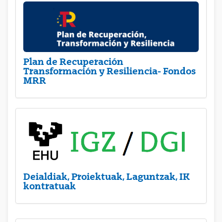
Plan de Recuperación
Transformación y Resiliencia- Fondos
MRR
Deialdiak, Proiektuak, Laguntzak, IK
kontratuak