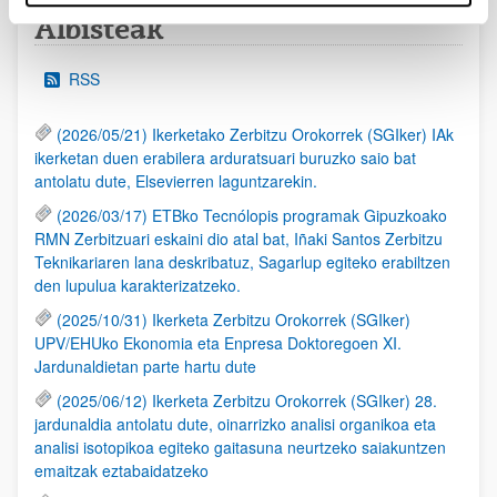
Albisteak
RSS
(2026/05/21) Ikerketako Zerbitzu Orokorrek (SGIker) IAk
ikerketan duen erabilera arduratsuari buruzko saio bat
antolatu dute, Elsevierren laguntzarekin.
(2026/03/17) ETBko Tecnólopis programak Gipuzkoako
RMN Zerbitzuari eskaini dio atal bat, Iñaki Santos Zerbitzu
Teknikariaren lana deskribatuz, Sagarlup egiteko erabiltzen
den lupulua karakterizatzeko.
(2025/10/31) Ikerketa Zerbitzu Orokorrek (SGIker)
UPV/EHUko Ekonomia eta Enpresa Doktoregoen XI.
Jardunaldietan parte hartu dute
(2025/06/12) Ikerketa Zerbitzu Orokorrek (SGIker) 28.
jardunaldia antolatu dute, oinarrizko analisi organikoa eta
analisi isotopikoa egiteko gaitasuna neurtzeko saiakuntzen
emaitzak eztabaidatzeko