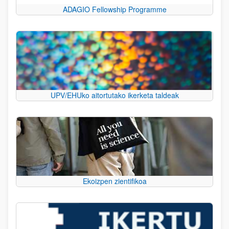
ADAGIO Fellowship Programme
UPV/EHUko aitortutako ikerketa taldeak
Ekoizpen zientifikoa