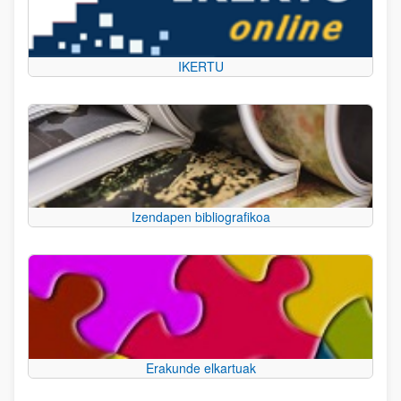
IKERTU
Izendapen bibliografikoa
Erakunde elkartuak