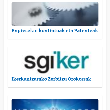
Enpresekin kontratuak eta Patenteak
Ikerkuntzarako Zerbitzu Orokorrak