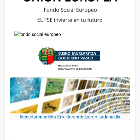
Ikerketaren arloko Errektoreordetzaren jardunaldia