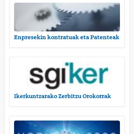
Enpresekin kontratuak eta Patenteak
Ikerkuntzarako Zerbitzu Orokorrak