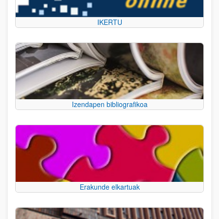
IKERTU
Izendapen bibliografikoa
Erakunde elkartuak