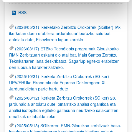
RSS
(2026/05/21) Ikerketako Zerbitzu Orokorrek (SGIker) IAk
ikerketan duen erabilera arduratsuari buruzko saio bat
antolatu dute, Elsevierren laguntzarekin.
(2026/03/17) ETBko Tecnólopis programak Gipuzkoako
RMN Zerbitzuari eskaini dio atal bat, Iñaki Santos Zerbitzu
Teknikariaren lana deskribatuz, Sagarlup egiteko erabiltzen
den lupulua karakterizatzeko.
(2025/10/31) Ikerketa Zerbitzu Orokorrek (SGIker)
UPV/EHUko Ekonomia eta Enpresa Doktoregoen XI.
Jardunaldietan parte hartu dute
(2025/06/12) Ikerketa Zerbitzu Orokorrek (SGIker) 28.
jardunaldia antolatu dute, oinarrizko analisi organikoa eta
analisi isotopikoa egiteko gaitasuna neurtzeko saiakuntzen
emaitzak eztabaidatzeko
(2025/05/13) SGIkerren RMN-Gipuzkoa zerbitzuak basa-
lupuluaren bi barietateren karakterizazio kimikoa egin du