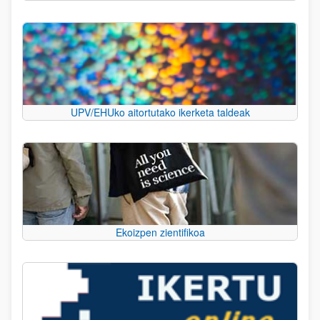
UPV/EHUko aitortutako ikerketa taldeak
Ekoizpen zientifikoa