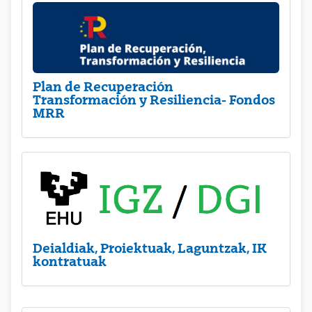
Plan de Recuperación
Transformación y Resiliencia- Fondos
MRR
Deialdiak, Proiektuak, Laguntzak, IK
kontratuak