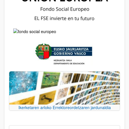
Ikerketaren arloko Errektoreordetzaren jardunaldia