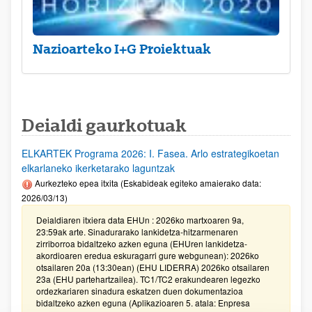
Nazioarteko I+G Proiektuak
Deialdi gaurkotuak
ELKARTEK Programa 2026: I. Fasea. Arlo estrategikoetan
elkarlaneko ikerketarako laguntzak
Aurkezteko epea itxita (Eskabideak egiteko amaierako data:
2026/03/13)
Deialdiaren itxiera data EHUn : 2026ko martxoaren 9a,
23:59ak arte. Sinadurarako lankidetza-hitzarmenaren
zirriborroa bidaltzeko azken eguna (EHUren lankidetza-
akordioaren eredua eskuragarri gure webgunean): 2026ko
otsailaren 20a (13:30ean) (EHU LIDERRA) 2026ko otsailaren
23a (EHU partehartzailea). TC1/TC2 erakundearen legezko
ordezkariaren sinadura eskatzen duen dokumentazioa
bidaltzeko azken eguna (Aplikazioaren 5. atala: Enpresa