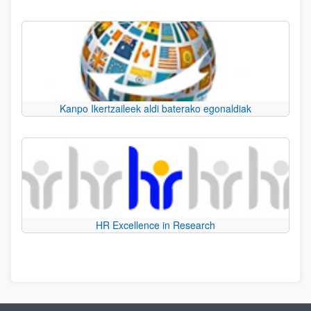
Kanpo Ikertzaileek aldi baterako egonaldiak
HR Excellence in Research