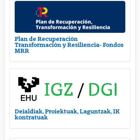
Plan de Recuperación
Transformación y Resiliencia- Fondos
MRR
Deialdiak, Proiektuak, Laguntzak, IK
kontratuak