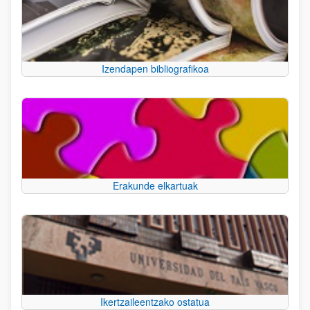
Izendapen bibliografikoa
Erakunde elkartuak
Ikertzaileentzako ostatua