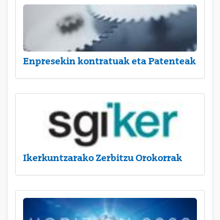
Enpresekin kontratuak eta Patenteak
Ikerkuntzarako Zerbitzu Orokorrak