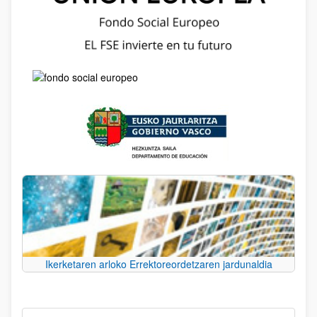
Ikerketaren arloko Errektoreordetzaren jardunaldia