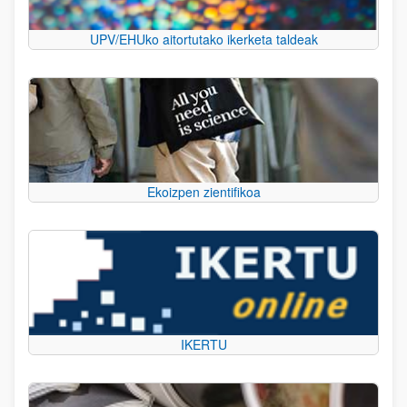
UPV/EHUko aitortutako ikerketa taldeak
Ekoizpen zientifikoa
IKERTU