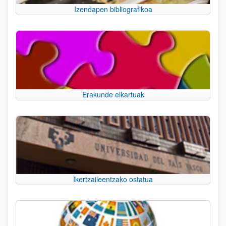
Izendapen bibliografikoa
Erakunde elkartuak
Ikertzaileentzako ostatua