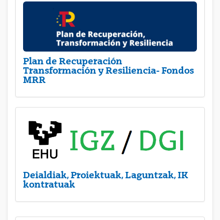
Plan de Recuperación
Transformación y Resiliencia- Fondos
MRR
Deialdiak, Proiektuak, Laguntzak, IK
kontratuak