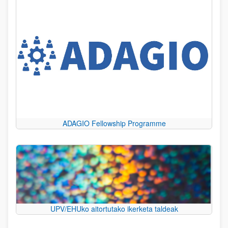
ADAGIO Fellowship Programme
UPV/EHUko aitortutako ikerketa taldeak