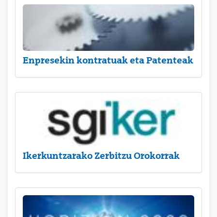
Enpresekin kontratuak eta Patenteak
Ikerkuntzarako Zerbitzu Orokorrak