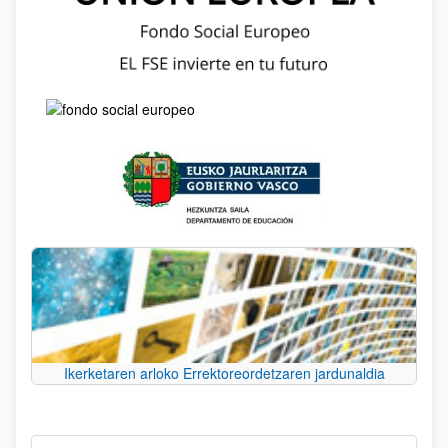
Ikerketaren arloko Errektoreordetzaren jardunaldia