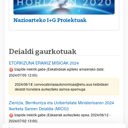
Nazioarteko I+G Proiektuak
Deialdi gaurkotuak
ETORKIZUNA ERAIKIZ MISIOAK 2024
Izapide irekirik gabe (Eskabideak egiteko amaierako data:
2024/07/05 12:00)
2024/06/18: convocatoriasautonomicas@ehu.eus helbidean
deialdi honetara aurkezteko asmoa epemuga
Zientzia, Berrikuntza eta Unibertsitate Ministerioaren 2024
Ikerketa Sareen Deialdia (MICIU)
Izapide irekirik gabe (Eskaerak aurkezteko epea: 2024/06/12 -
2024/07/02 13:00)