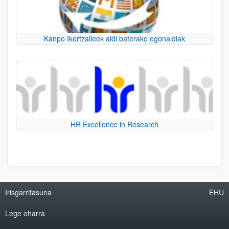
Kanpo Ikertzaileek aldi baterako egonaldiak
HR Excellence in Research
Irisgarritasuna
EHU
Lege oharra