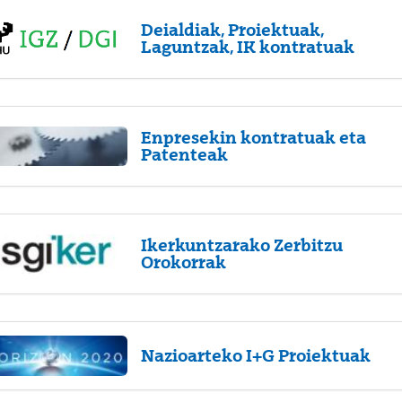
Deialdiak, Proiektuak,
Laguntzak, IK kontratuak
Enpresekin kontratuak eta
Patenteak
Ikerkuntzarako Zerbitzu
Orokorrak
Nazioarteko I+G Proiektuak