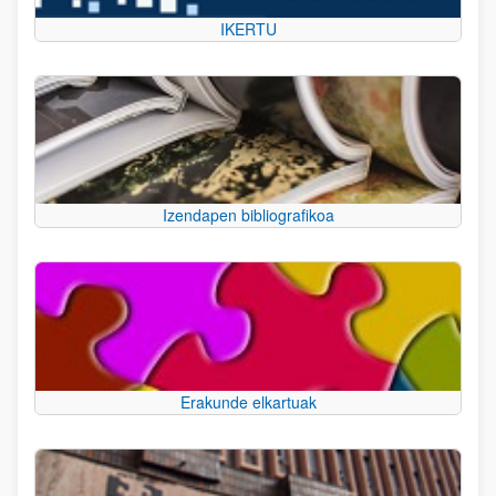
IKERTU
Izendapen bibliografikoa
Erakunde elkartuak