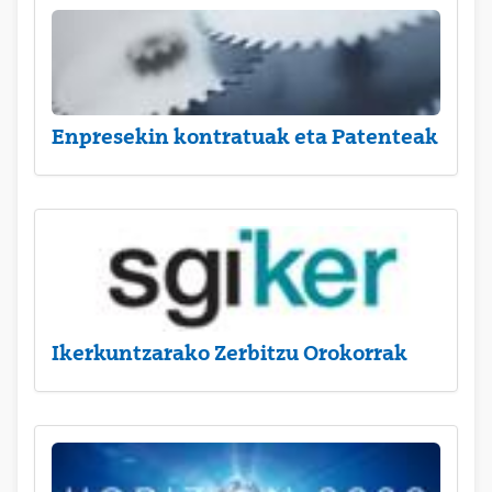
Enpresekin kontratuak eta Patenteak
Ikerkuntzarako Zerbitzu Orokorrak