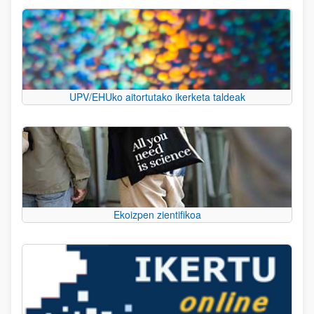
UPV/EHUko aitortutako ikerketa taldeak
Ekoizpen zientifikoa