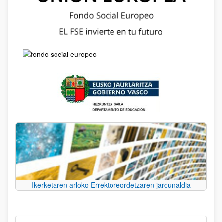
Ikerketaren arloko Errektoreordetzaren jardunaldia