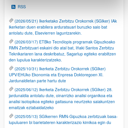
RSS
(2026/05/21) Ikerketako Zerbitzu Orokorrek (SGIker) IAk
ikerketan duen erabilera arduratsuari buruzko saio bat
antolatu dute, Elsevierren laguntzarekin.
(2026/03/17) ETBko Tecnólopis programak Gipuzkoako
RMN Zerbitzuari eskaini dio atal bat, Iñaki Santos Zerbitzu
Teknikariaren lana deskribatuz, Sagarlup egiteko erabiltzen
den lupulua karakterizatzeko.
(2025/10/31) Ikerketa Zerbitzu Orokorrek (SGIker)
UPV/EHUko Ekonomia eta Enpresa Doktoregoen XI.
Jardunaldietan parte hartu dute
(2025/06/12) Ikerketa Zerbitzu Orokorrek (SGIker) 28.
jardunaldia antolatu dute, oinarrizko analisi organikoa eta
analisi isotopikoa egiteko gaitasuna neurtzeko saiakuntzen
emaitzak eztabaidatzeko
(2025/05/13) SGIkerren RMN-Gipuzkoa zerbitzuak basa-
lupuluaren bi barietateren karakterizazio kimikoa egin du