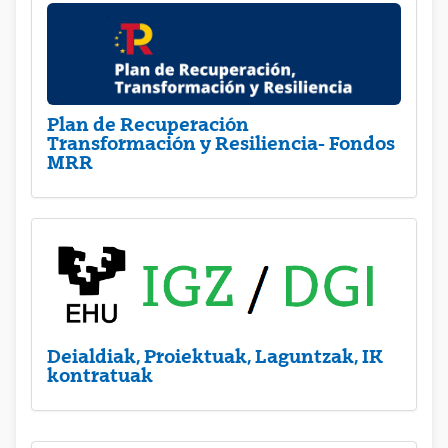
Plan de Recuperación
Transformación y Resiliencia- Fondos
MRR
Deialdiak, Proiektuak, Laguntzak, IK
kontratuak