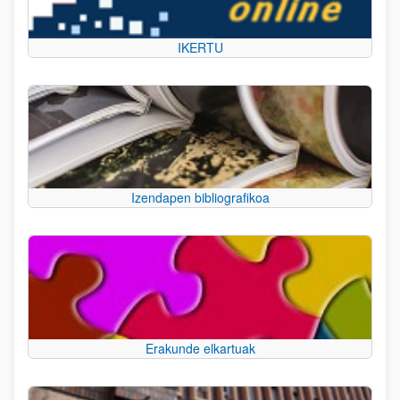
IKERTU
Izendapen bibliografikoa
Erakunde elkartuak