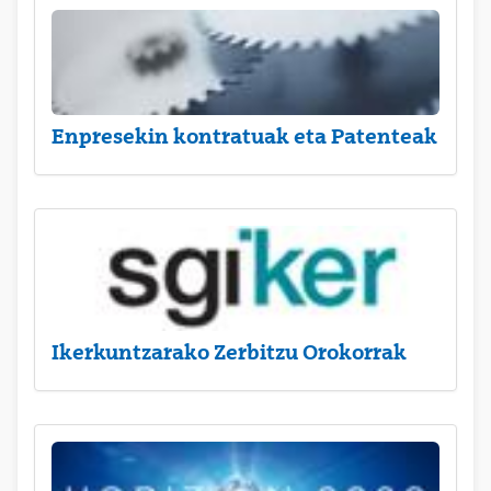
Enpresekin kontratuak eta Patenteak
Ikerkuntzarako Zerbitzu Orokorrak