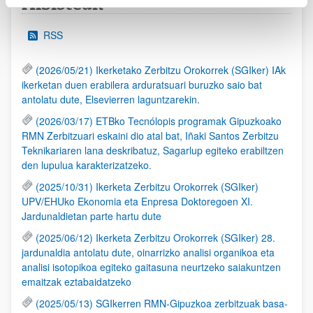
Albisteak
RSS
(2026/05/21) Ikerketako Zerbitzu Orokorrek (SGIker) IAk
ikerketan duen erabilera arduratsuari buruzko saio bat
antolatu dute, Elsevierren laguntzarekin.
(2026/03/17) ETBko Tecnólopis programak Gipuzkoako
RMN Zerbitzuari eskaini dio atal bat, Iñaki Santos Zerbitzu
Teknikariaren lana deskribatuz, Sagarlup egiteko erabiltzen
den lupulua karakterizatzeko.
(2025/10/31) Ikerketa Zerbitzu Orokorrek (SGIker)
UPV/EHUko Ekonomia eta Enpresa Doktoregoen XI.
Jardunaldietan parte hartu dute
(2025/06/12) Ikerketa Zerbitzu Orokorrek (SGIker) 28.
jardunaldia antolatu dute, oinarrizko analisi organikoa eta
analisi isotopikoa egiteko gaitasuna neurtzeko saiakuntzen
emaitzak eztabaidatzeko
(2025/05/13) SGIkerren RMN-Gipuzkoa zerbitzuak basa-