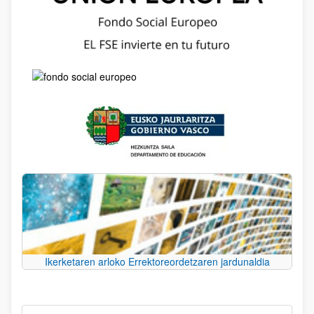
Ikerketaren arloko Errektoreordetzaren jardunaldia