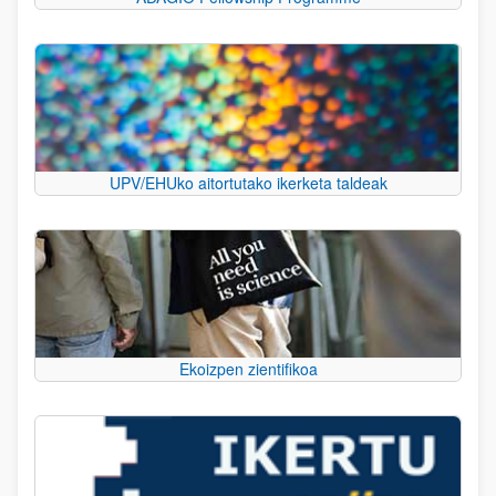
UPV/EHUko aitortutako ikerketa taldeak
Ekoizpen zientifikoa