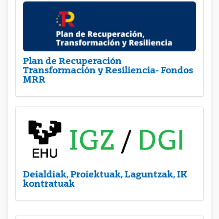
Plan de Recuperación
Transformación y Resiliencia- Fondos
MRR
Deialdiak, Proiektuak, Laguntzak, IK
kontratuak