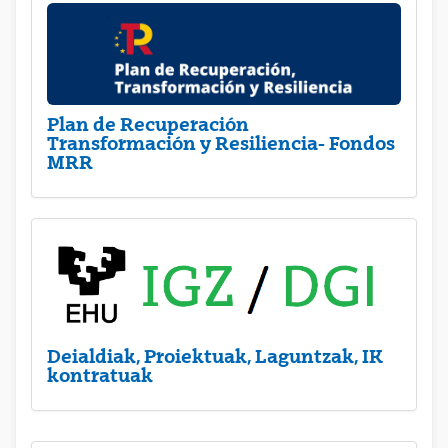
Plan de Recuperación
Transformación y Resiliencia- Fondos
MRR
Deialdiak, Proiektuak, Laguntzak, IK
kontratuak