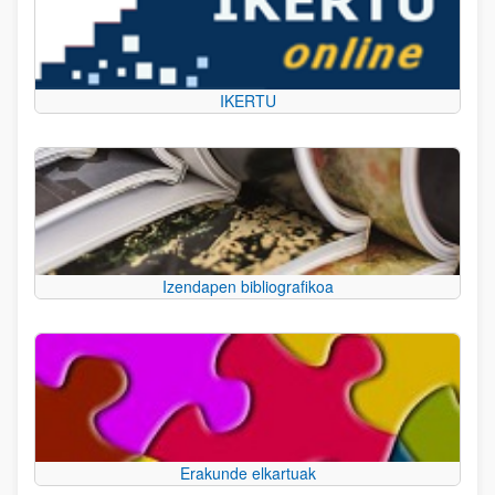
IKERTU
Izendapen bibliografikoa
Erakunde elkartuak