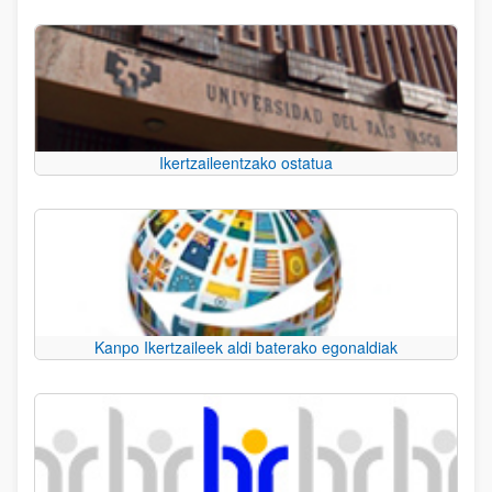
Ikertzaileentzako ostatua
Kanpo Ikertzaileek aldi baterako egonaldiak