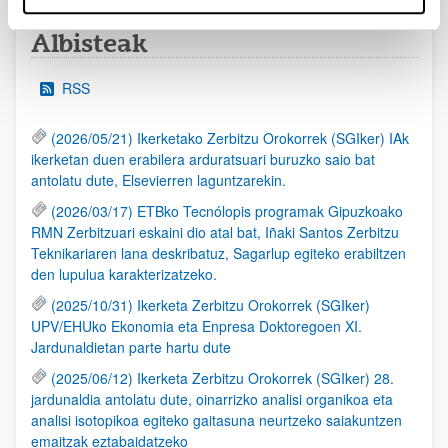
Albisteak
RSS
(2026/05/21) Ikerketako Zerbitzu Orokorrek (SGIker) IAk
ikerketan duen erabilera arduratsuari buruzko saio bat
antolatu dute, Elsevierren laguntzarekin.
(2026/03/17) ETBko Tecnólopis programak Gipuzkoako
RMN Zerbitzuari eskaini dio atal bat, Iñaki Santos Zerbitzu
Teknikariaren lana deskribatuz, Sagarlup egiteko erabiltzen
den lupulua karakterizatzeko.
(2025/10/31) Ikerketa Zerbitzu Orokorrek (SGIker)
UPV/EHUko Ekonomia eta Enpresa Doktoregoen XI.
Jardunaldietan parte hartu dute
(2025/06/12) Ikerketa Zerbitzu Orokorrek (SGIker) 28.
jardunaldia antolatu dute, oinarrizko analisi organikoa eta
analisi isotopikoa egiteko gaitasuna neurtzeko saiakuntzen
emaitzak eztabaidatzeko