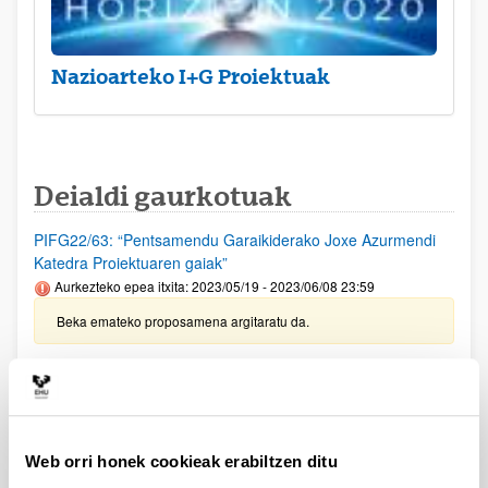
Nazioarteko I+G Proiektuak
Deialdi gaurkotuak
PIFG22/63: “Pentsamendu Garaikiderako Joxe Azurmendi
Katedra Proiektuaren gaiak”
Aurkezteko epea itxita: 2023/05/19 - 2023/06/08 23:59
Beka emateko proposamena argitaratu da.
UPV/EHUko IKERTALDEETARAKO LAGUNTZEN DEIALDIA
(2022)
Aurkezteko epea itxita: 2022/11/18 - 2022/12/19 23:59
2023/06/28 - Emandako eta ezetsitako laguntzen behin-betiko
Web orri honek cookieak erabiltzen ditu
ebazpena argitaratu egin da