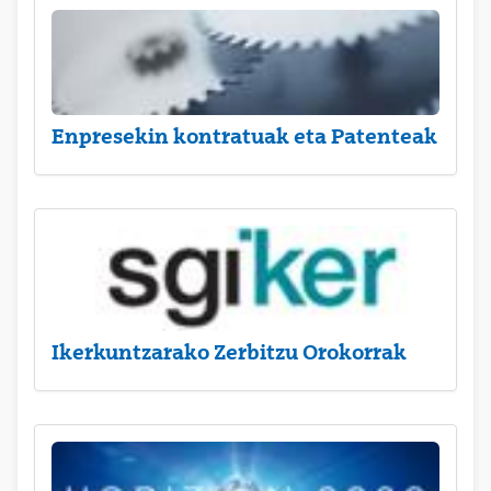
Enpresekin kontratuak eta Patenteak
Ikerkuntzarako Zerbitzu Orokorrak