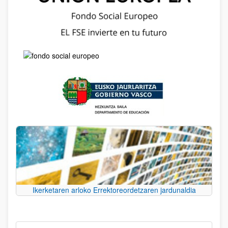
Ikerketaren arloko Errektoreordetzaren jardunaldia