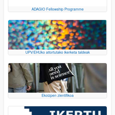
ADAGIO Fellowship Programme
UPV/EHUko aitortutako ikerketa taldeak
Ekoizpen zientifikoa