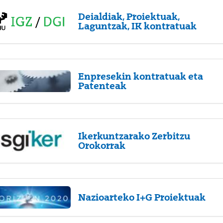
Deialdiak, Proiektuak,
Laguntzak, IK kontratuak
Enpresekin kontratuak eta
Patenteak
Ikerkuntzarako Zerbitzu
Orokorrak
Nazioarteko I+G Proiektuak