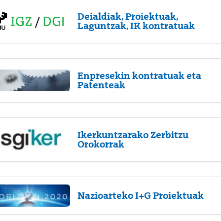
Deialdiak, Proiektuak,
Laguntzak, IK kontratuak
Enpresekin kontratuak eta
Patenteak
Ikerkuntzarako Zerbitzu
Orokorrak
Nazioarteko I+G Proiektuak