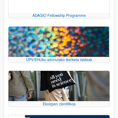
ADAGIO Fellowship Programme
UPV/EHUko aitortutako ikerketa taldeak
Ekoizpen zientifikoa