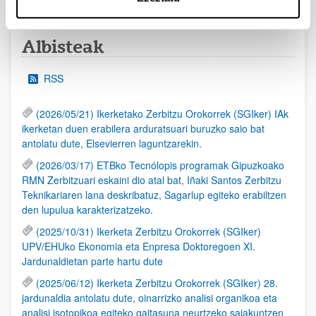
Albisteak
RSS
(2026/05/21) Ikerketako Zerbitzu Orokorrek (SGIker) IAk
ikerketan duen erabilera arduratsuari buruzko saio bat
antolatu dute, Elsevierren laguntzarekin.
(2026/03/17) ETBko Tecnólopis programak Gipuzkoako
RMN Zerbitzuari eskaini dio atal bat, Iñaki Santos Zerbitzu
Teknikariaren lana deskribatuz, Sagarlup egiteko erabiltzen
den lupulua karakterizatzeko.
(2025/10/31) Ikerketa Zerbitzu Orokorrek (SGIker)
UPV/EHUko Ekonomia eta Enpresa Doktoregoen XI.
Jardunaldietan parte hartu dute
(2025/06/12) Ikerketa Zerbitzu Orokorrek (SGIker) 28.
jardunaldia antolatu dute, oinarrizko analisi organikoa eta
analisi isotopikoa egiteko gaitasuna neurtzeko saiakuntzen