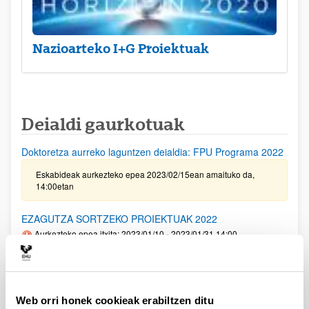
Nazioarteko I+G Proiektuak
Deialdi gaurkotuak
Doktoretza aurreko laguntzen deialdia: FPU Programa 2022
Eskabideak aurkezteko epea 2023/02/15ean amaituko da,
14:00etan
EZAGUTZA SORTZEKO PROIEKTUAK 2022
Aurkezteko epea itxita: 2023/01/10 - 2023/01/31 14:00
Eskaerak aurkezteko epea urtarrilaren 31an amaituko da,
14:00etan. 2023/01/10ean, LABURPENA ETA PROZEDURA
dokumentua argitaratu zen berriro, II. ERANSKINEKO 6. oharra
aldatu delarik. 2023/01/13an LABURPENA ETA PROZEDURA
Web orri honek cookieak erabiltzen ditu
dokumentua argitaratu zen berriro, 2. puntua aldatu ondoren,