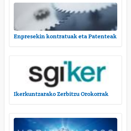
Enpresekin kontratuak eta Patenteak
Ikerkuntzarako Zerbitzu Orokorrak