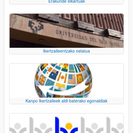
Erakunde elkartuak
Ikertzaileentzako ostatua
Kanpo Ikertzaileek aldi baterako egonaldiak