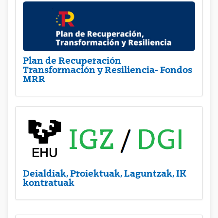
Plan de Recuperación
Transformación y Resiliencia- Fondos
MRR
Deialdiak, Proiektuak, Laguntzak, IK
kontratuak