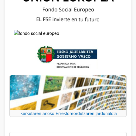
Ikerketaren arloko Errektoreordetzaren jardunaldia