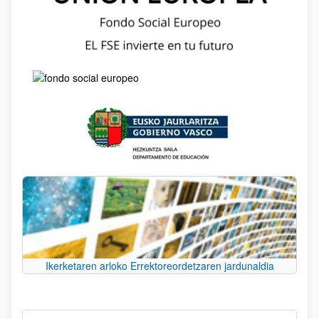
Ikerketaren arloko Errektoreordetzaren jardunaldia