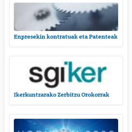
Enpresekin kontratuak eta Patenteak
Ikerkuntzarako Zerbitzu Orokorrak