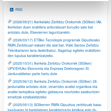
RSS
(2026/05/21) Ikerketako Zerbitzu Orokorrek (SGIker) IAk
ikerketan duen erabilera arduratsuari buruzko saio bat
antolatu dute, Elsevierren laguntzarekin.
(2026/03/17) ETBko Tecnólopis programak Gipuzkoako
RMN Zerbitzuari eskaini dio atal bat, Iñaki Santos Zerbitzu
Teknikariaren lana deskribatuz, Sagarlup egiteko erabiltzen
den lupulua karakterizatzeko.
(2025/10/31) Ikerketa Zerbitzu Orokorrek (SGIker)
UPV/EHUko Ekonomia eta Enpresa Doktoregoen XI.
Jardunaldietan parte hartu dute
(2025/06/12) Ikerketa Zerbitzu Orokorrek (SGIker) 28.
jardunaldia antolatu dute, oinarrizko analisi organikoa eta
analisi isotopikoa egiteko gaitasuna neurtzeko saiakuntzen
emaitzak eztabaidatzeko
(2025/05/13) SGIkerren RMN-Gipuzkoa zerbitzuak basa-
lupuluaren bi barietateren karakterizazio kimikoa egin du