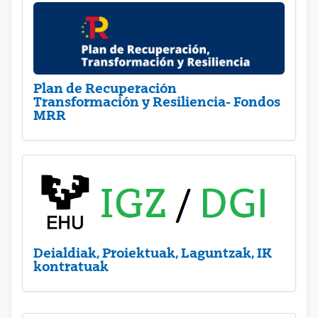
Plan de Recuperación
Transformación y Resiliencia- Fondos
MRR
Deialdiak, Proiektuak, Laguntzak, IK
kontratuak