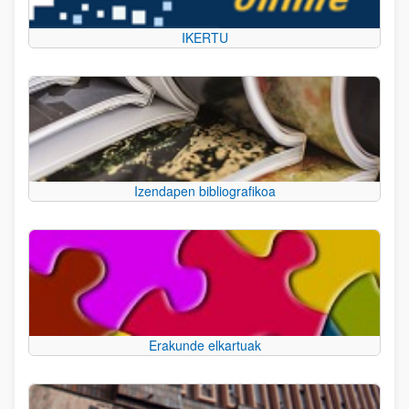
IKERTU
Izendapen bibliografikoa
Erakunde elkartuak