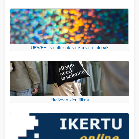
UPV/EHUko aitortutako ikerketa taldeak
Ekoizpen zientifikoa