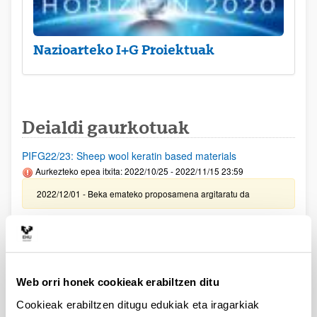
Nazioarteko I+G Proiektuak
Deialdi gaurkotuak
PIFG22/23: Sheep wool keratin based materials
Aurkezteko epea itxita: 2022/10/25 - 2022/11/15 23:59
2022/12/01 - Beka emateko proposamena argitaratu da
PIFG22/25: “Superconducting circuits”
Aurkezteko epea itxita: 2022/10/28 - 2022/11/18 23:59
2022/11/30- Beka emateko proposamena argitaratu da
Web orri honek cookieak erabiltzen ditu
PIFG22/24: “Optical fiber sensors"
Cookieak erabiltzen ditugu edukiak eta iragarkiak
Aurkezteko epea itxita: 2022/10/27 - 2022/11/18 23:59