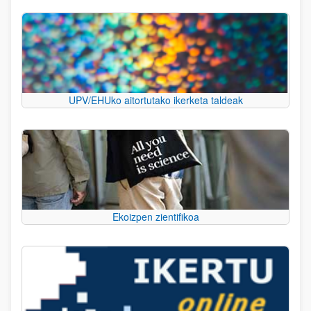
UPV/EHUko aitortutako ikerketa taldeak
Ekoizpen zientifikoa