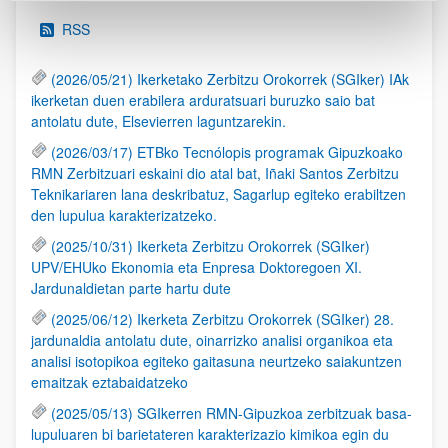
RSS
(2026/05/21) Ikerketako Zerbitzu Orokorrek (SGIker) IAk
ikerketan duen erabilera arduratsuari buruzko saio bat
antolatu dute, Elsevierren laguntzarekin.
(2026/03/17) ETBko Tecnólopis programak Gipuzkoako
RMN Zerbitzuari eskaini dio atal bat, Iñaki Santos Zerbitzu
Teknikariaren lana deskribatuz, Sagarlup egiteko erabiltzen
den lupulua karakterizatzeko.
(2025/10/31) Ikerketa Zerbitzu Orokorrek (SGIker)
UPV/EHUko Ekonomia eta Enpresa Doktoregoen XI.
Jardunaldietan parte hartu dute
(2025/06/12) Ikerketa Zerbitzu Orokorrek (SGIker) 28.
jardunaldia antolatu dute, oinarrizko analisi organikoa eta
analisi isotopikoa egiteko gaitasuna neurtzeko saiakuntzen
emaitzak eztabaidatzeko
(2025/05/13) SGIkerren RMN-Gipuzkoa zerbitzuak basa-
lupuluaren bi barietateren karakterizazio kimikoa egin du