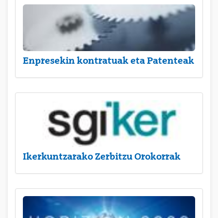
Enpresekin kontratuak eta Patenteak
Ikerkuntzarako Zerbitzu Orokorrak