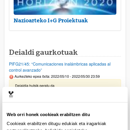
Nazioarteko I+G Proiektuak
Deialdi gaurkotuak
PIFG21/45: “Comunicaciones inalámbricas aplicadas al
control avanzado”
Aurkezteko epea itxita: 2022/05/10 - 2022/05/30 23:59
Deialdia hutsik geratu da
PIFG21/43: “ Imagen de lípidos mediante espectrometría de
masas”
Aurkezteko epea itxita: 2022/05/05 - 2022/05/25 23:59
Web orri honek cookieak erabiltzen ditu
Beka emateko proposamena argitaratu da
Cookieak erabiltzen ditugu edukiak eta iragarkiak