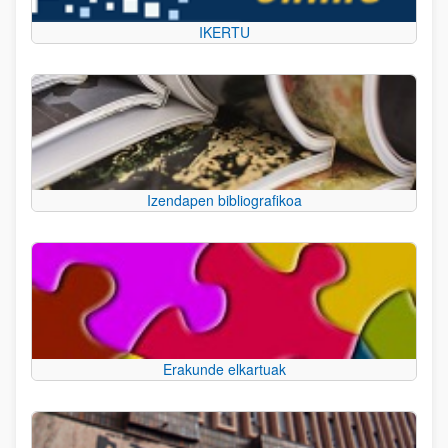
IKERTU
Izendapen bibliografikoa
Erakunde elkartuak