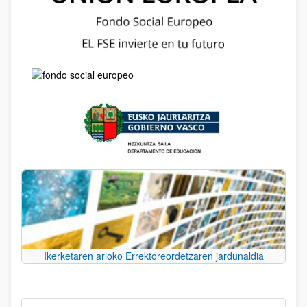
Ikerketaren arloko Errektoreordetzaren jardunaldia