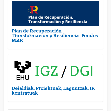
Plan de Recuperación
Transformación y Resiliencia- Fondos
MRR
Deialdiak, Proiektuak, Laguntzak, IK
kontratuak