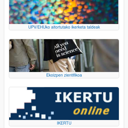
UPV/EHUko aitortutako ikerketa taldeak
Ekoizpen zientifikoa
IKERTU