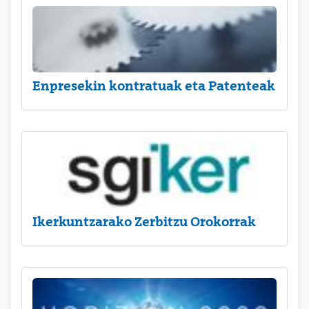
Enpresekin kontratuak eta Patenteak
Ikerkuntzarako Zerbitzu Orokorrak