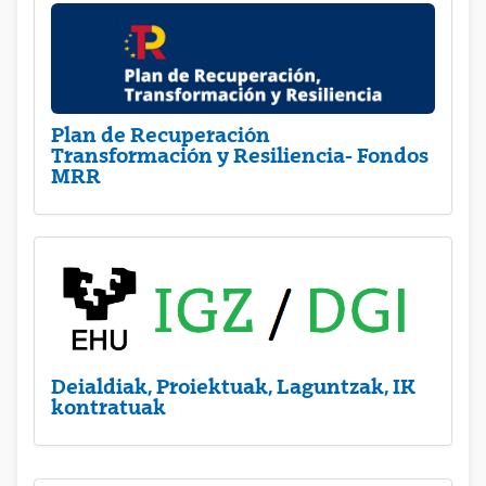
Plan de Recuperación
Transformación y Resiliencia- Fondos
MRR
Deialdiak, Proiektuak, Laguntzak, IK
kontratuak