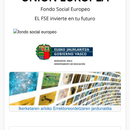
Ikerketaren arloko Errektoreordetzaren jardunaldia