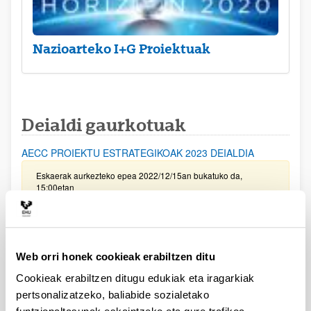
Nazioarteko I+G Proiektuak
Deialdi gaurkotuak
AECC PROIEKTU ESTRATEGIKOAK 2023 DEIALDIA
Eskaerak aurkezteko epea 2022/12/15an bukatuko da,
15:00etan
AECC LAB 2023 DEIALDIA
Eskaerak aurkezteko epea 2023/01/26an bukatuko da,
15:00etan
Web orri honek cookieak erabiltzen ditu
Cookieak erabiltzen ditugu edukiak eta iragarkiak
PIFG22/19: Ingeniería Química
pertsonalizatzeko, baliabide sozialetako
Aurkezteko epea itxita: 2022/10/01 - 2022/10/24 23:59