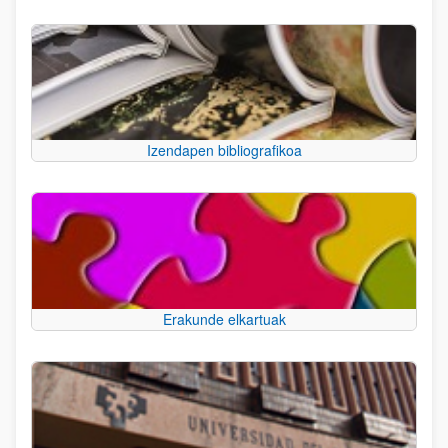
Izendapen bibliografikoa
Erakunde elkartuak