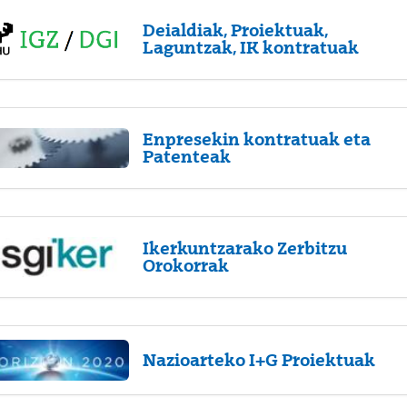
Deialdiak, Proiektuak,
Laguntzak, IK kontratuak
Enpresekin kontratuak eta
Patenteak
Ikerkuntzarako Zerbitzu
Orokorrak
Nazioarteko I+G Proiektuak