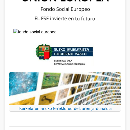
Ikerketaren arloko Errektoreordetzaren jardunaldia