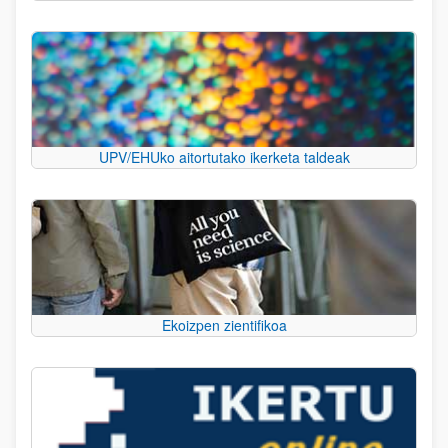
UPV/EHUko aitortutako ikerketa taldeak
Ekoizpen zientifikoa