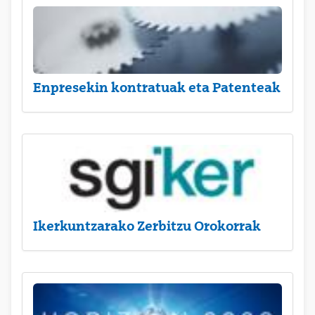
Enpresekin kontratuak eta Patenteak
Ikerkuntzarako Zerbitzu Orokorrak