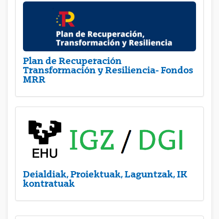
Plan de Recuperación
Transformación y Resiliencia- Fondos
MRR
Deialdiak, Proiektuak, Laguntzak, IK
kontratuak