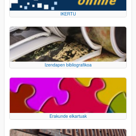
IKERTU
Izendapen bibliografikoa
Erakunde elkartuak