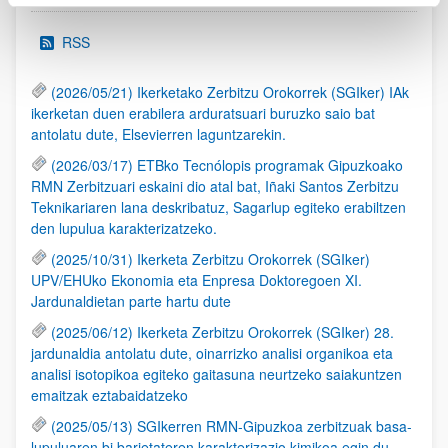
RSS
(2026/05/21) Ikerketako Zerbitzu Orokorrek (SGIker) IAk
ikerketan duen erabilera arduratsuari buruzko saio bat
antolatu dute, Elsevierren laguntzarekin.
(2026/03/17) ETBko Tecnólopis programak Gipuzkoako
RMN Zerbitzuari eskaini dio atal bat, Iñaki Santos Zerbitzu
Teknikariaren lana deskribatuz, Sagarlup egiteko erabiltzen
den lupulua karakterizatzeko.
(2025/10/31) Ikerketa Zerbitzu Orokorrek (SGIker)
UPV/EHUko Ekonomia eta Enpresa Doktoregoen XI.
Jardunaldietan parte hartu dute
(2025/06/12) Ikerketa Zerbitzu Orokorrek (SGIker) 28.
jardunaldia antolatu dute, oinarrizko analisi organikoa eta
analisi isotopikoa egiteko gaitasuna neurtzeko saiakuntzen
emaitzak eztabaidatzeko
(2025/05/13) SGIkerren RMN-Gipuzkoa zerbitzuak basa-
lupuluaren bi barietateren karakterizazio kimikoa egin du