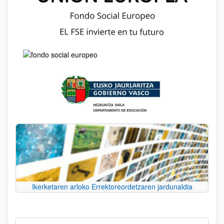
Ikerketaren arloko Errektoreordetzaren jardunaldia