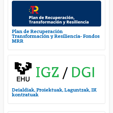
Plan de Recuperación
Transformación y Resiliencia- Fondos
MRR
Deialdiak, Proiektuak, Laguntzak, IK
kontratuak