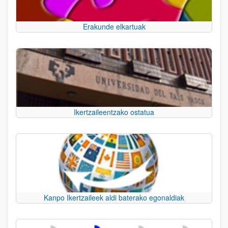
Erakunde elkartuak
Ikertzaileentzako ostatua
Kanpo Ikertzaileek aldi baterako egonaldiak