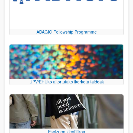
ADAGIO Fellowship Programme
UPV/EHUko aitortutako ikerketa taldeak
Ekoizpen zientifikoa