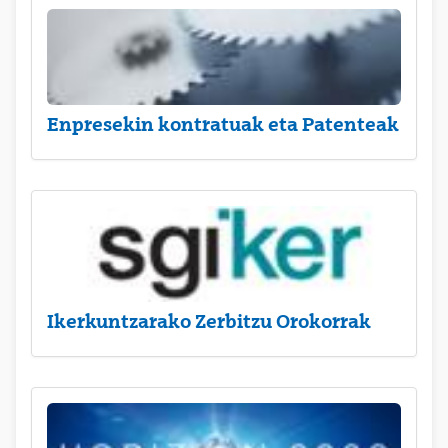
Enpresekin kontratuak eta Patenteak
Ikerkuntzarako Zerbitzu Orokorrak