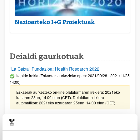
Nazioarteko I+G Proiektuak
Deialdi gaurkotuak
"La Caixa" Fundazioa: Health Research 2022
Izapide irekia (Eskaerak aurkezteko epea: 2021/09/28 - 2021/11/25
14:00)
Eskaerak aurkezteko on-line plataformaren irekiera: 2021eko
irailaren 28an, 14:00 etan (CET). Deialdiaren itxiera
automatikoa: 2021eko azaroaren 25ean, 14:00 etan (CET).
BIODIVERSIDAD FUNDAZIOAREN DEIALDIA,
BIODIBERTSITATEAREN KUDEAKETAREN ARLOKO
IKERKETA PROGRAMAK ETA PROIEKTUAK LAGUNTZEKO
2021