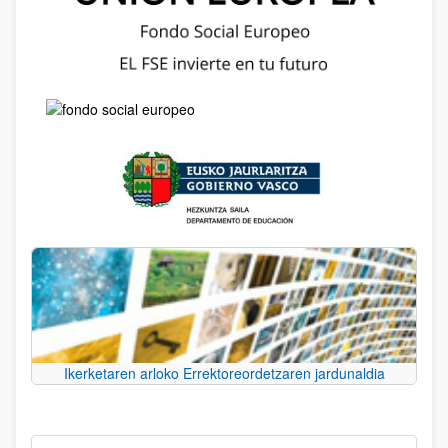
Ikerketaren arloko Errektoreordetzaren jardunaldia