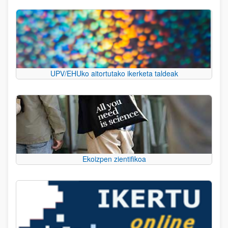
UPV/EHUko aitortutako ikerketa taldeak
Ekoizpen zientifikoa