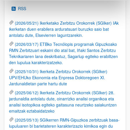
RSS
(2026/05/21) Ikerketako Zerbitzu Orokorrek (SGIker) IAk
ikerketan duen erabilera arduratsuari buruzko saio bat
antolatu dute, Elsevierren laguntzarekin.
(2026/03/17) ETBko Tecnólopis programak Gipuzkoako
RMN Zerbitzuari eskaini dio atal bat, Iñaki Santos Zerbitzu
Teknikariaren lana deskribatuz, Sagarlup egiteko erabiltzen
den lupulua karakterizatzeko.
(2025/10/31) Ikerketa Zerbitzu Orokorrek (SGIker)
UPV/EHUko Ekonomia eta Enpresa Doktoregoen XI.
Jardunaldietan parte hartu dute
(2025/06/12) Ikerketa Zerbitzu Orokorrek (SGIker) 28.
jardunaldia antolatu dute, oinarrizko analisi organikoa eta
analisi isotopikoa egiteko gaitasuna neurtzeko saiakuntzen
emaitzak eztabaidatzeko
(2025/05/13) SGIkerren RMN-Gipuzkoa zerbitzuak basa-
lupuluaren bi barietateren karakterizazio kimikoa egin du