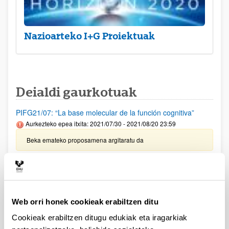
Nazioarteko I+G Proiektuak
Deialdi gaurkotuak
PIFG21/07: “La base molecular de la función cognitiva”
Aurkezteko epea itxita: 2021/07/30 - 2021/08/20 23:59
Beka emateko proposamena argitaratu da
PIFG21/04: “Desarrollo de materiales poliméricos con
memoria de forma”
Aurkezteko epea itxita: 2021/07/22 - 2021/08/12 23:59
Web orri honek cookieak erabiltzen ditu
Beka emateko proposamena argitaratu da
Cookieak erabiltzen ditugu edukiak eta iragarkiak
PIFG21/05: “Desarrollo de biomateriales dinámicos.”