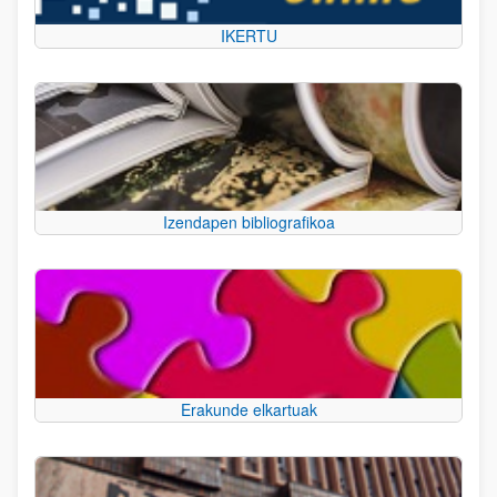
IKERTU
Izendapen bibliografikoa
Erakunde elkartuak