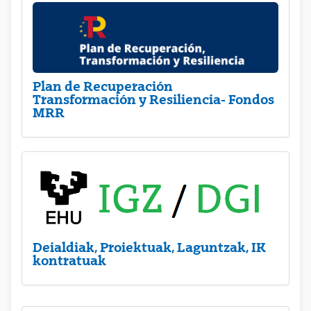
Plan de Recuperación
Transformación y Resiliencia- Fondos
MRR
Deialdiak, Proiektuak, Laguntzak, IK
kontratuak