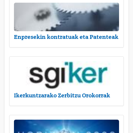
Enpresekin kontratuak eta Patenteak
Ikerkuntzarako Zerbitzu Orokorrak