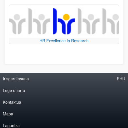
HR Excellence in Research
Irisgarritasuna
EHU
Lege oharra
Kontaktua
Mapa
Laguntza