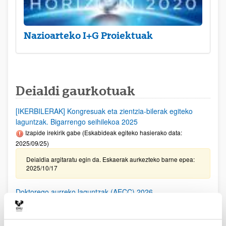
Nazioarteko I+G Proiektuak
Deialdi gaurkotuak
[IKERBILERAK] Kongresuak eta zientzia-bilerak egiteko
laguntzak. Bigarrengo seihilekoa 2025
Izapide irekirik gabe (Eskabideak egiteko hasierako data:
2025/09/25)
Deialdia argitaratu egin da. Eskaerak aurkezteko barne epea:
2025/10/17
Doktorego aurreko laguntzak (AECC) 2026
Aurkezteko epea itxita (Eskabideak egiteko amaierako data:
2025/10/09 15:00)