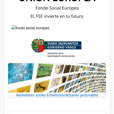
Ikerketaren arloko Errektoreordetzaren jardunaldia