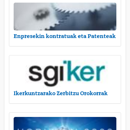
Enpresekin kontratuak eta Patenteak
Ikerkuntzarako Zerbitzu Orokorrak