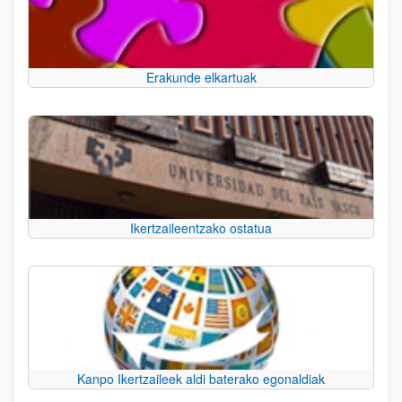
Erakunde elkartuak
Ikertzaileentzako ostatua
Kanpo Ikertzaileek aldi baterako egonaldiak