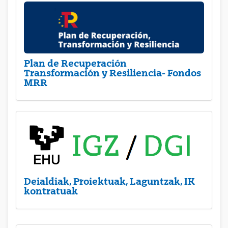
Plan de Recuperación
Transformación y Resiliencia- Fondos
MRR
Deialdiak, Proiektuak, Laguntzak, IK
kontratuak