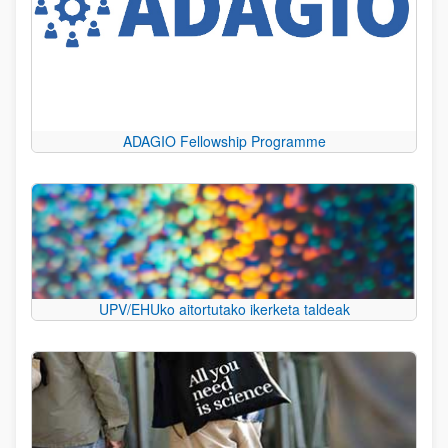
ADAGIO Fellowship Programme
UPV/EHUko aitortutako ikerketa taldeak