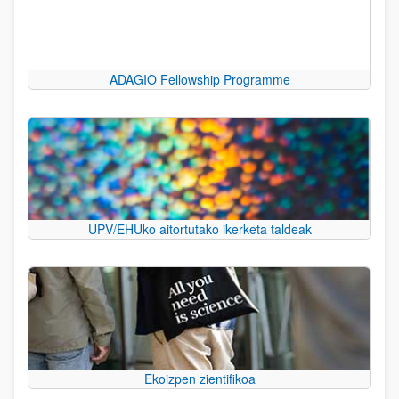
ADAGIO Fellowship Programme
UPV/EHUko aitortutako ikerketa taldeak
Ekoizpen zientifikoa