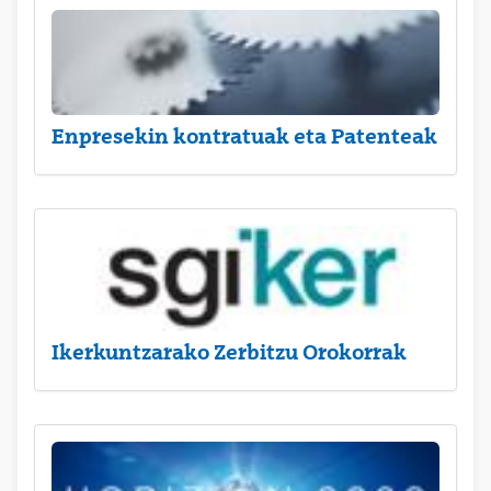
Enpresekin kontratuak eta Patenteak
Ikerkuntzarako Zerbitzu Orokorrak