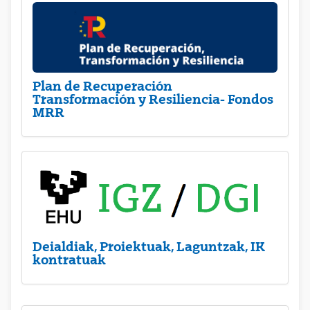
Plan de Recuperación
Transformación y Resiliencia- Fondos
MRR
Deialdiak, Proiektuak, Laguntzak, IK
kontratuak