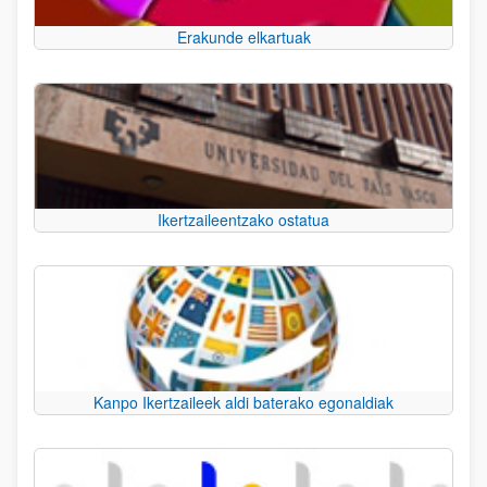
Erakunde elkartuak
Ikertzaileentzako ostatua
Kanpo Ikertzaileek aldi baterako egonaldiak