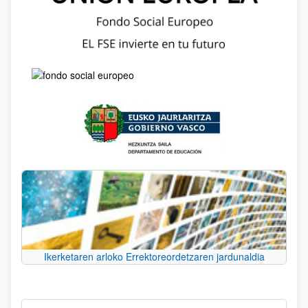
Ikerketaren arloko Errektoreordetzaren jardunaldia