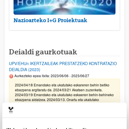
Nazioarteko I+G Proiektuak
Deialdi gaurkotuak
UPV/EHUn IKERTZAILEAK PRESTATZEKO KONTRATAZIO
DEIALDIA (2023)
Aurkezteko epea itxita: 2023/06/06 - 2023/06/27
2024/04/18 Emandako eta ukatutako eskareren behin betiko
ebazpena argitaratu da. 2024/03/21 Akatsen zuzenketa.
2024/03/19 Emandako eta ukatutako eskaeren behin-behineko
ebazpena aldatzea. 2024/03/13. Onartu eta ukatutako
eskaeren behin-behineko ebazpena. 2023/15/12. Balorazio
Fasera pasako diren eskaeren behin betiko zerrenda
zuzenduta. I Fasea. 2023/11/29. Balorazio Fasera pasako diren
eskaeren behin betiko zerrenda. I Fasea. Modalitate I, II III, eta
IV.