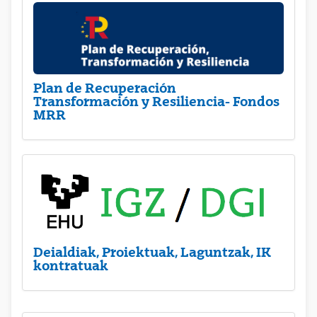
Plan de Recuperación
Transformación y Resiliencia- Fondos
MRR
Deialdiak, Proiektuak, Laguntzak, IK
kontratuak