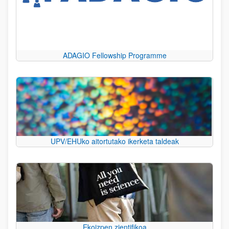
ADAGIO Fellowship Programme
UPV/EHUko aitortutako ikerketa taldeak
Ekoizpen zientifikoa