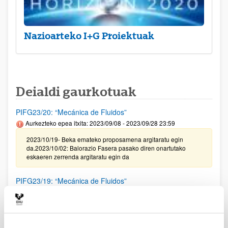
Nazioarteko I+G Proiektuak
Deialdi gaurkotuak
PIFG23/20: “Mecánica de Fluidos”
Aurkezteko epea itxita: 2023/09/08 - 2023/09/28 23:59
2023/10/19- Beka emateko proposamena argitaratu egin
da.2023/10/02: Balorazio Fasera pasako diren onartutako
eskaeren zerrenda argitaratu egin da
PIFG23/19: “Mecánica de Fluidos”
Aurkezteko epea itxita: 2023/09/08 - 2023/09/28 23:59
2023/10/19- Beka emateko proposamena argitaratu egin
da.2023/10/02: Balorazio Fasera pasako diren onartutako
eskaeren zerrenda argitaratu egin da