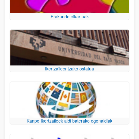
Erakunde elkartuak
Ikertzaileentzako ostatua
Kanpo Ikertzaileek aldi baterako egonaldiak