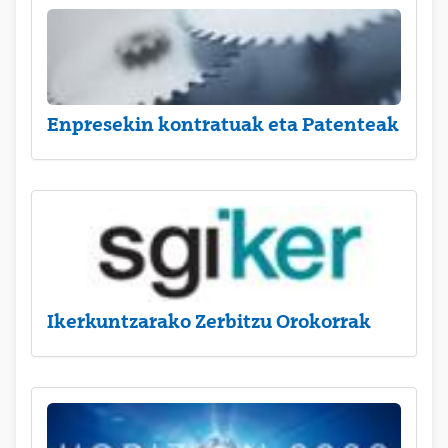
Enpresekin kontratuak eta Patenteak
Ikerkuntzarako Zerbitzu Orokorrak