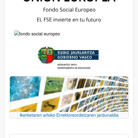
Ikerketaren arloko Errektoreordetzaren jardunaldia