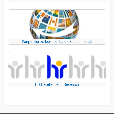
Kanpo Ikertzaileek aldi baterako egonaldiak
HR Excellence in Research