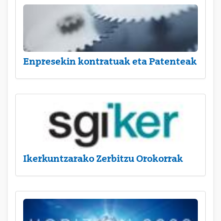
Enpresekin kontratuak eta Patenteak
Ikerkuntzarako Zerbitzu Orokorrak