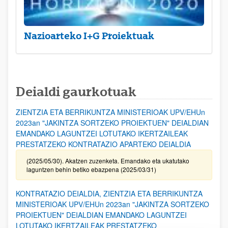
Nazioarteko I+G Proiektuak
Deialdi gaurkotuak
ZIENTZIA ETA BERRIKUNTZA MINISTERIOAK UPV/EHUn
2023an "JAKINTZA SORTZEKO PROIEKTUEN" DEIALDIAN
EMANDAKO LAGUNTZEI LOTUTAKO IKERTZAILEAK
PRESTATZEKO KONTRATAZIO APARTEKO DEIALDIA
(2025/05/30). Akatzen zuzenketa. Emandako eta ukatutako
laguntzen behin betiko ebazpena (2025/03/31)
KONTRATAZIO DEIALDIA, ZIENTZIA ETA BERRIKUNTZA
MINISTERIOAK UPV/EHUn 2023an "JAKINTZA SORTZEKO
PROIEKTUEN" DEIALDIAN EMANDAKO LAGUNTZEI
LOTUTAKO IKERTZAILEAK PRESTATZEKO