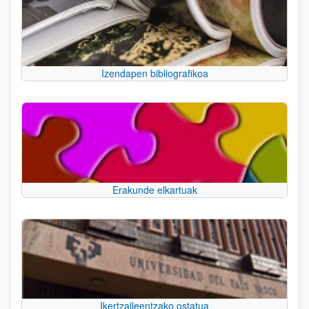
Izendapen bibliografikoa
Erakunde elkartuak
Ikertzaileentzako ostatua