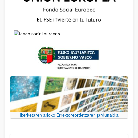
Ikerketaren arloko Errektoreordetzaren jardunaldia