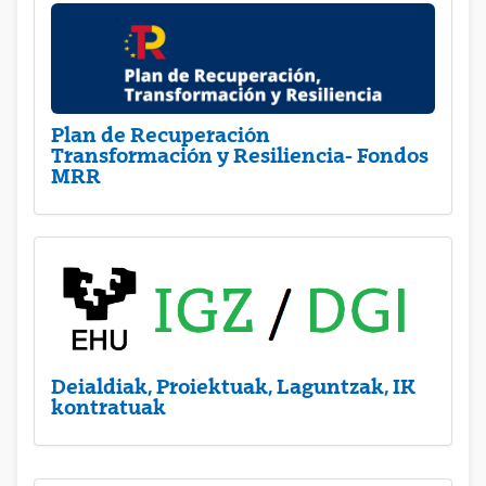
Plan de Recuperación
Transformación y Resiliencia- Fondos
MRR
Deialdiak, Proiektuak, Laguntzak, IK
kontratuak