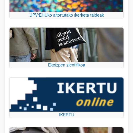
UPV/EHUko aitortutako ikerketa taldeak
Ekoizpen zientifikoa
IKERTU