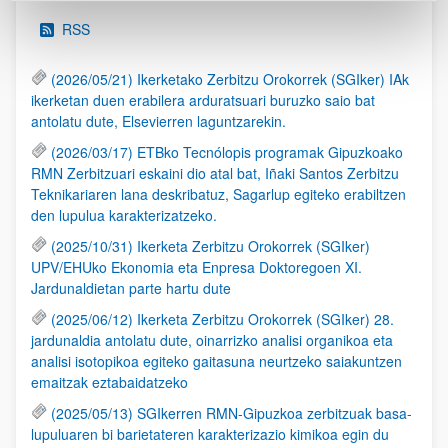
RSS
(2026/05/21) Ikerketako Zerbitzu Orokorrek (SGIker) IAk
ikerketan duen erabilera arduratsuari buruzko saio bat
antolatu dute, Elsevierren laguntzarekin.
(2026/03/17) ETBko Tecnólopis programak Gipuzkoako
RMN Zerbitzuari eskaini dio atal bat, Iñaki Santos Zerbitzu
Teknikariaren lana deskribatuz, Sagarlup egiteko erabiltzen
den lupulua karakterizatzeko.
(2025/10/31) Ikerketa Zerbitzu Orokorrek (SGIker)
UPV/EHUko Ekonomia eta Enpresa Doktoregoen XI.
Jardunaldietan parte hartu dute
(2025/06/12) Ikerketa Zerbitzu Orokorrek (SGIker) 28.
jardunaldia antolatu dute, oinarrizko analisi organikoa eta
analisi isotopikoa egiteko gaitasuna neurtzeko saiakuntzen
emaitzak eztabaidatzeko
(2025/05/13) SGIkerren RMN-Gipuzkoa zerbitzuak basa-
lupuluaren bi barietateren karakterizazio kimikoa egin du