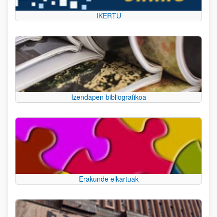
IKERTU
Izendapen bibliografikoa
Erakunde elkartuak