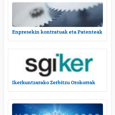
Enpresekin kontratuak eta Patenteak
Ikerkuntzarako Zerbitzu Orokorrak