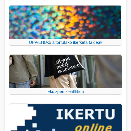
UPV/EHUko aitortutako ikerketa taldeak
Ekoizpen zientifikoa