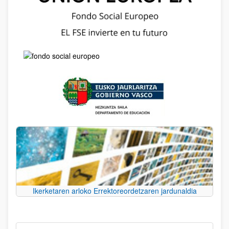
Ikerketaren arloko Errektoreordetzaren jardunaldia