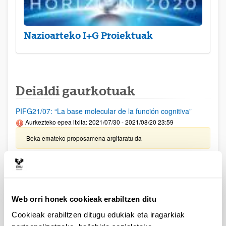
Nazioarteko I+G Proiektuak
Deialdi gaurkotuak
PIFG21/07: “La base molecular de la función cognitiva”
Aurkezteko epea itxita: 2021/07/30 - 2021/08/20 23:59
Beka emateko proposamena argitaratu da
PIFG21/04: “Desarrollo de materiales poliméricos con
memoria de forma”
Aurkezteko epea itxita: 2021/07/22 - 2021/08/12 23:59
Web orri honek cookieak erabiltzen ditu
Beka emateko proposamena argitaratu da
Cookieak erabiltzen ditugu edukiak eta iragarkiak
PIFG21/05: “Desarrollo de biomateriales dinámicos.”