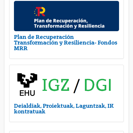
Plan de Recuperación
Transformación y Resiliencia- Fondos
MRR
Deialdiak, Proiektuak, Laguntzak, IK
kontratuak