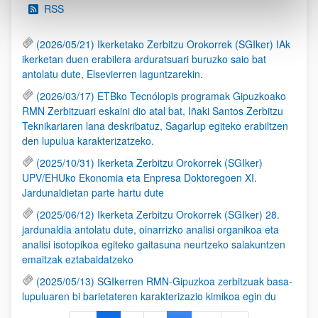
RSS
(2026/05/21) Ikerketako Zerbitzu Orokorrek (SGIker) IAk
ikerketan duen erabilera arduratsuari buruzko saio bat
antolatu dute, Elsevierren laguntzarekin.
(2026/03/17) ETBko Tecnólopis programak Gipuzkoako
RMN Zerbitzuari eskaini dio atal bat, Iñaki Santos Zerbitzu
Teknikariaren lana deskribatuz, Sagarlup egiteko erabiltzen
den lupulua karakterizatzeko.
(2025/10/31) Ikerketa Zerbitzu Orokorrek (SGIker)
UPV/EHUko Ekonomia eta Enpresa Doktoregoen XI.
Jardunaldietan parte hartu dute
(2025/06/12) Ikerketa Zerbitzu Orokorrek (SGIker) 28.
jardunaldia antolatu dute, oinarrizko analisi organikoa eta
analisi isotopikoa egiteko gaitasuna neurtzeko saiakuntzen
emaitzak eztabaidatzeko
(2025/05/13) SGIkerren RMN-Gipuzkoa zerbitzuak basa-
lupuluaren bi barietateren karakterizazio kimikoa egin du