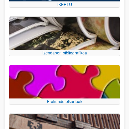
IKERTU
Izendapen bibliografikoa
Erakunde elkartuak