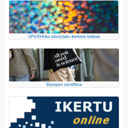
UPV/EHUko aitortutako ikerketa taldeak
Ekoizpen zientifikoa