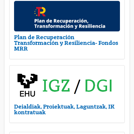
Plan de Recuperación
Transformación y Resiliencia- Fondos
MRR
Deialdiak, Proiektuak, Laguntzak, IK
kontratuak