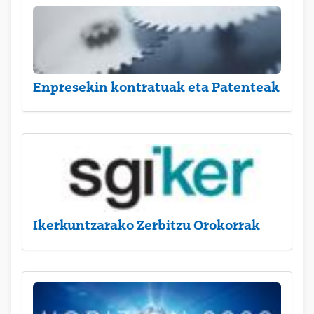
Enpresekin kontratuak eta Patenteak
Ikerkuntzarako Zerbitzu Orokorrak