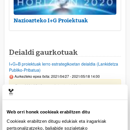
Nazioarteko I+G Proiektuak
Deialdi gaurkotuak
I+G+B proiektuak lerro estrategikoetan deialdia (Lankidetza
Publiko-Pribatua)
Aurkezteko epea itxita: 2021/04/27 - 2021/05/18 14:00
Epea 2021/05/18an amaituko da, 14:00etan
PIFG20/23:” Algoritmos de Cancelación en Sistemas In-
Band Full Duplex basados en NOMA”
Aurkezteko epea itxita: 2021/02/25 - 2021/03/17
Web orri honek cookieak erabiltzen ditu
Beka emateko proposamena argitaratu da
Cookieak erabiltzen ditugu edukiak eta iragarkiak
pertsonalizatzeko, baliabide sozialetako