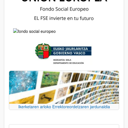
Ikerketaren arloko Errektoreordetzaren jardunaldia