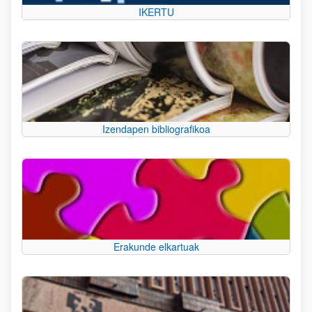
IKERTU
Izendapen bibliografikoa
Erakunde elkartuak