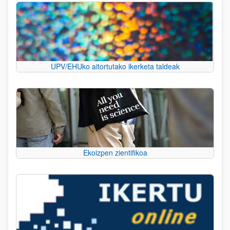
UPV/EHUko aitortutako ikerketa taldeak
Ekoizpen zientifikoa