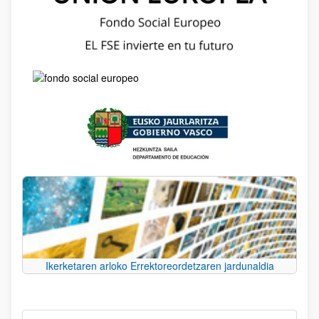
Ikerketaren arloko Errektoreordetzaren jardunaldia