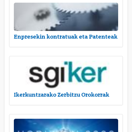
Enpresekin kontratuak eta Patenteak
Ikerkuntzarako Zerbitzu Orokorrak