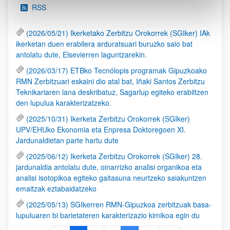
RSS
(2026/05/21) Ikerketako Zerbitzu Orokorrek (SGIker) IAk
ikerketan duen erabilera arduratsuari buruzko saio bat
antolatu dute, Elsevierren laguntzarekin.
(2026/03/17) ETBko Tecnólopis programak Gipuzkoako
RMN Zerbitzuari eskaini dio atal bat, Iñaki Santos Zerbitzu
Teknikariaren lana deskribatuz, Sagarlup egiteko erabiltzen
den lupulua karakterizatzeko.
(2025/10/31) Ikerketa Zerbitzu Orokorrek (SGIker)
UPV/EHUko Ekonomia eta Enpresa Doktoregoen XI.
Jardunaldietan parte hartu dute
(2025/06/12) Ikerketa Zerbitzu Orokorrek (SGIker) 28.
jardunaldia antolatu dute, oinarrizko analisi organikoa eta
analisi isotopikoa egiteko gaitasuna neurtzeko saiakuntzen
emaitzak eztabaidatzeko
(2025/05/13) SGIkerren RMN-Gipuzkoa zerbitzuak basa-
lupuluaren bi barietateren karakterizazio kimikoa egin du