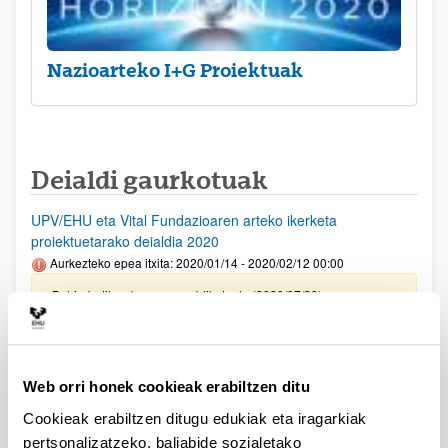
Nazioarteko I+G Proiektuak
Deialdi gaurkotuak
UPV/EHU eta Vital Fundazioaren arteko ikerketa
proiektuetarako deialdia 2020
Aurkezteko epea itxita: 2020/01/14 - 2020/02/12 00:00
Behin-betiko ebazpena publikatu da (2020/07/29)
Aurreko deialdietan laguntzarik lortu ez duten
ikertaldeetarako 2020
Aurkezteko epea itxita: 2020/06/01 - 2020/06/05 00:00
Web orri honek cookieak erabiltzen ditu
Ebazpena publikatu da (2020/06/17)
Cookieak erabiltzen ditugu edukiak eta iragarkiak
pertsonalizatzeko, baliabide sozialetako