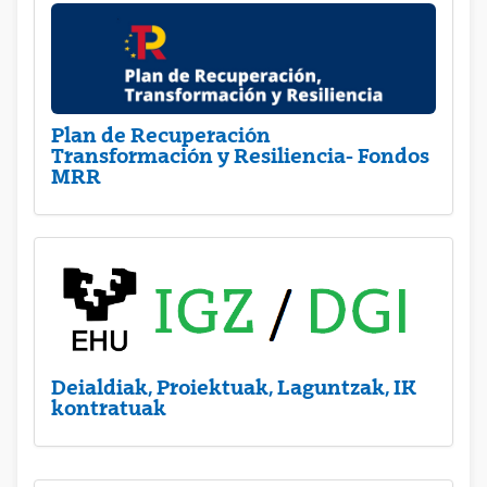
Plan de Recuperación
Transformación y Resiliencia- Fondos
MRR
Deialdiak, Proiektuak, Laguntzak, IK
kontratuak