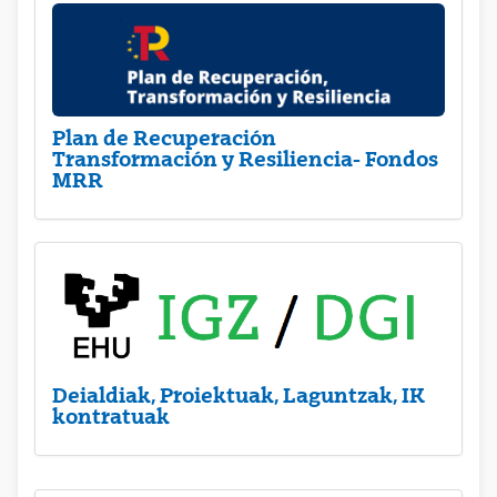
Plan de Recuperación
Transformación y Resiliencia- Fondos
MRR
Deialdiak, Proiektuak, Laguntzak, IK
kontratuak