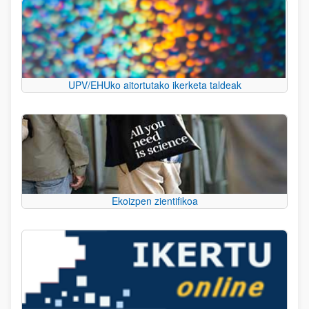
UPV/EHUko aitortutako ikerketa taldeak
Ekoizpen zientifikoa