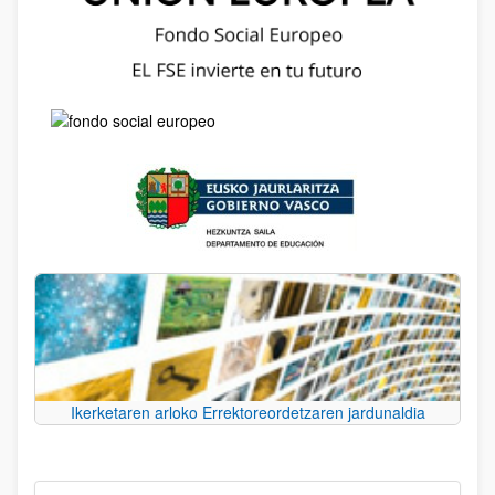
Ikerketaren arloko Errektoreordetzaren jardunaldia