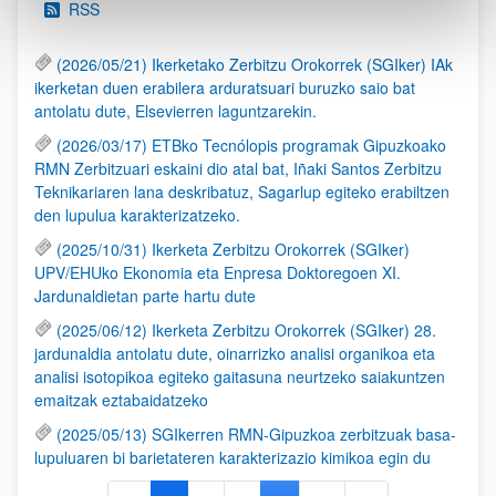
RSS
(2026/05/21) Ikerketako Zerbitzu Orokorrek (SGIker) IAk
ikerketan duen erabilera arduratsuari buruzko saio bat
antolatu dute, Elsevierren laguntzarekin.
(2026/03/17) ETBko Tecnólopis programak Gipuzkoako
RMN Zerbitzuari eskaini dio atal bat, Iñaki Santos Zerbitzu
Teknikariaren lana deskribatuz, Sagarlup egiteko erabiltzen
den lupulua karakterizatzeko.
(2025/10/31) Ikerketa Zerbitzu Orokorrek (SGIker)
UPV/EHUko Ekonomia eta Enpresa Doktoregoen XI.
Jardunaldietan parte hartu dute
(2025/06/12) Ikerketa Zerbitzu Orokorrek (SGIker) 28.
jardunaldia antolatu dute, oinarrizko analisi organikoa eta
analisi isotopikoa egiteko gaitasuna neurtzeko saiakuntzen
emaitzak eztabaidatzeko
(2025/05/13) SGIkerren RMN-Gipuzkoa zerbitzuak basa-
lupuluaren bi barietateren karakterizazio kimikoa egin du