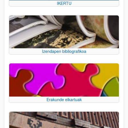
IKERTU
Izendapen bibliografikoa
Erakunde elkartuak