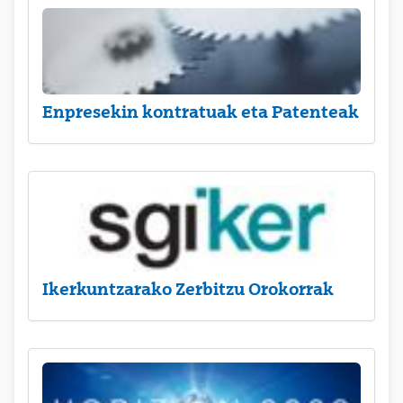
Enpresekin kontratuak eta Patenteak
Ikerkuntzarako Zerbitzu Orokorrak