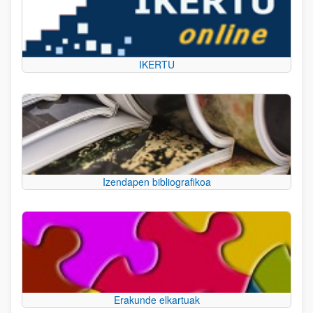
IKERTU
Izendapen bibliografikoa
Erakunde elkartuak