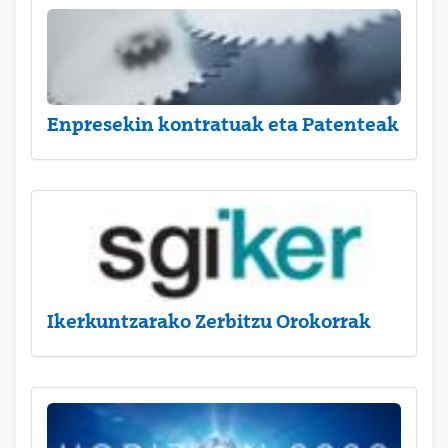
Enpresekin kontratuak eta Patenteak
Ikerkuntzarako Zerbitzu Orokorrak