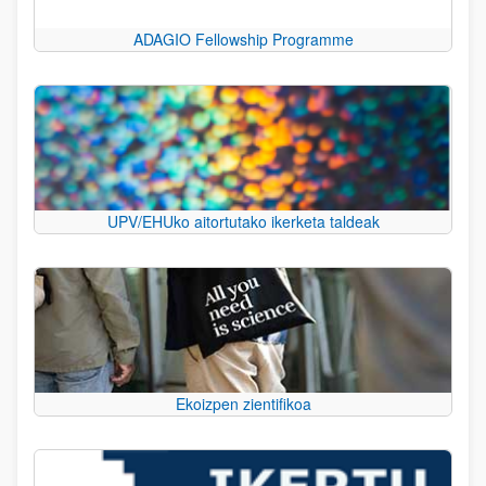
ADAGIO Fellowship Programme
UPV/EHUko aitortutako ikerketa taldeak
Ekoizpen zientifikoa