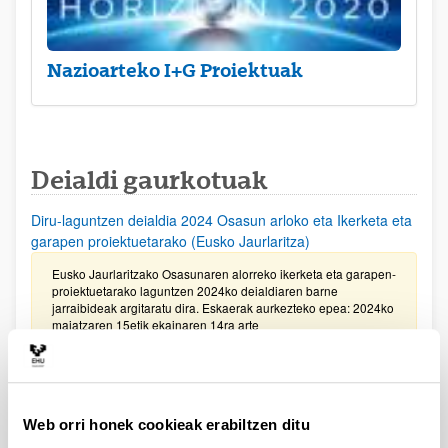
Nazioarteko I+G Proiektuak
Deialdi gaurkotuak
Diru-laguntzen deialdia 2024 Osasun arloko eta Ikerketa eta
garapen proiektuetarako (Eusko Jaurlaritza)
Eusko Jaurlaritzako Osasunaren alorreko ikerketa eta garapen-
proiektuetarako laguntzen 2024ko deialdiaren barne
jarraibideak argitaratu dira. Eskaerak aurkezteko epea: 2024ko
maiatzaren 15etik ekainaren 14ra arte
Gipuzkoako Zientzia, Teknologia eta Berrikuntza Sarea
bultzatzeko Programaren laguntzak 2024
Web orri honek cookieak erabiltzen ditu
Eskaerak aurkezteko epea 2024ko ekainaren 7an bukatuko da,