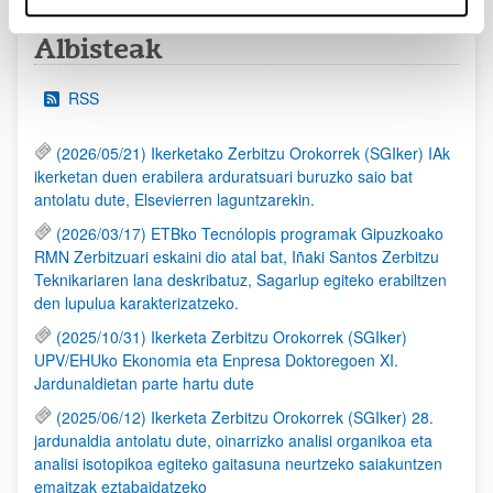
Albisteak
RSS
(2026/05/21) Ikerketako Zerbitzu Orokorrek (SGIker) IAk
ikerketan duen erabilera arduratsuari buruzko saio bat
antolatu dute, Elsevierren laguntzarekin.
(2026/03/17) ETBko Tecnólopis programak Gipuzkoako
RMN Zerbitzuari eskaini dio atal bat, Iñaki Santos Zerbitzu
Teknikariaren lana deskribatuz, Sagarlup egiteko erabiltzen
den lupulua karakterizatzeko.
(2025/10/31) Ikerketa Zerbitzu Orokorrek (SGIker)
UPV/EHUko Ekonomia eta Enpresa Doktoregoen XI.
Jardunaldietan parte hartu dute
(2025/06/12) Ikerketa Zerbitzu Orokorrek (SGIker) 28.
jardunaldia antolatu dute, oinarrizko analisi organikoa eta
analisi isotopikoa egiteko gaitasuna neurtzeko saiakuntzen
emaitzak eztabaidatzeko