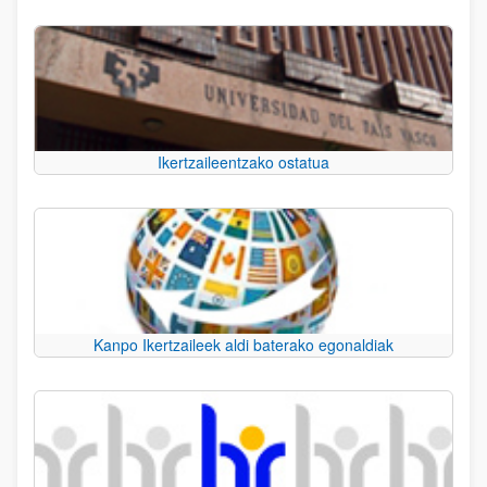
Ikertzaileentzako ostatua
Kanpo Ikertzaileek aldi baterako egonaldiak