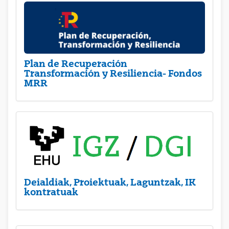
Plan de Recuperación
Transformación y Resiliencia- Fondos
MRR
Deialdiak, Proiektuak, Laguntzak, IK
kontratuak