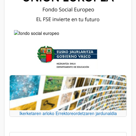
Ikerketaren arloko Errektoreordetzaren jardunaldia