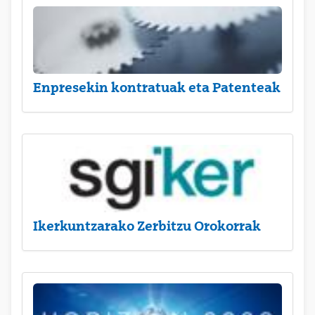
Enpresekin kontratuak eta Patenteak
Ikerkuntzarako Zerbitzu Orokorrak