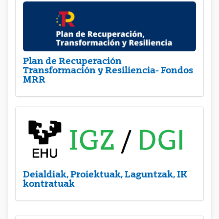
Plan de Recuperación
Transformación y Resiliencia- Fondos
MRR
Deialdiak, Proiektuak, Laguntzak, IK
kontratuak