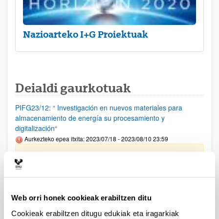
Nazioarteko I+G Proiektuak
Deialdi gaurkotuak
PIFG23/12: “ Investigación en nuevos materiales para
almacenamiento de energía su procesamiento y
digitalización“
Aurkezteko epea itxita: 2023/07/18 - 2023/08/10 23:59
Beka emateko proposamena argitaratu da(2023/09/12)
PIFG23/14: “ Hizkuntzaren Prozesamentua“
Aurkezteko epea itxita: 2023/07/20 - 2023/08/14 23:59
Web orri honek cookieak erabiltzen ditu
Beka emateko proposamena argitaratu da(2023/09/12)
Cookieak erabiltzen ditugu edukiak eta iragarkiak