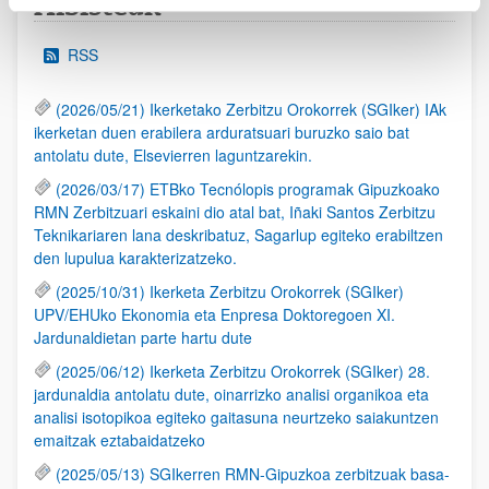
Albisteak
RSS
(2026/05/21) Ikerketako Zerbitzu Orokorrek (SGIker) IAk
ikerketan duen erabilera arduratsuari buruzko saio bat
antolatu dute, Elsevierren laguntzarekin.
(2026/03/17) ETBko Tecnólopis programak Gipuzkoako
RMN Zerbitzuari eskaini dio atal bat, Iñaki Santos Zerbitzu
Teknikariaren lana deskribatuz, Sagarlup egiteko erabiltzen
den lupulua karakterizatzeko.
(2025/10/31) Ikerketa Zerbitzu Orokorrek (SGIker)
UPV/EHUko Ekonomia eta Enpresa Doktoregoen XI.
Jardunaldietan parte hartu dute
(2025/06/12) Ikerketa Zerbitzu Orokorrek (SGIker) 28.
jardunaldia antolatu dute, oinarrizko analisi organikoa eta
analisi isotopikoa egiteko gaitasuna neurtzeko saiakuntzen
emaitzak eztabaidatzeko
(2025/05/13) SGIkerren RMN-Gipuzkoa zerbitzuak basa-