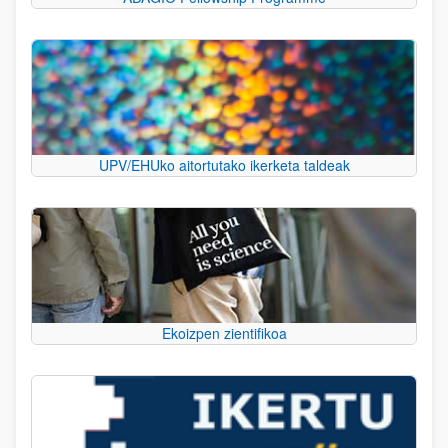
UPV/EHUko aitortutako ikerketa taldeak
Ekoizpen zientifikoa