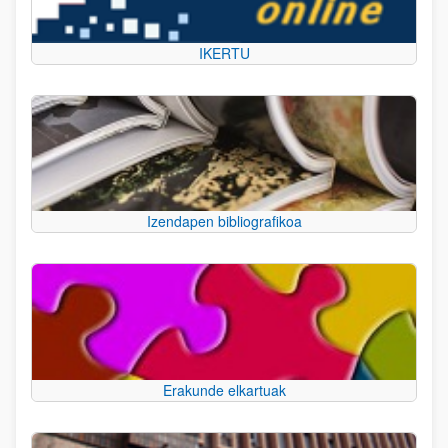
IKERTU
Izendapen bibliografikoa
Erakunde elkartuak