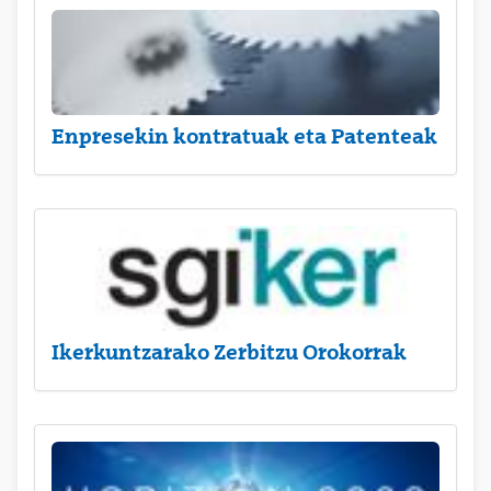
Enpresekin kontratuak eta Patenteak
Ikerkuntzarako Zerbitzu Orokorrak