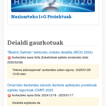
Nazioarteko I+G Proiektuak
Deialdi gaurkotuak
"Beatriz Galindo" doktoratu ondoko deialdia (MCIU 2024)
Aurkezteko epea itxita (Eskabideak egiteko amaierako data:
2025/02/08)
"Interes adierazpenak" aurkezteko azken eguna : 2025/01/29
13:30 etan
Oinarrizko ikerketako eta/edo ikerketa aplikatuko proiektuak
egiteko laguntzak (OIAP) 2025
Aurkezteko epea itxita: 2024/12/18 - 2025/01/17
Deialdia argitaratu da