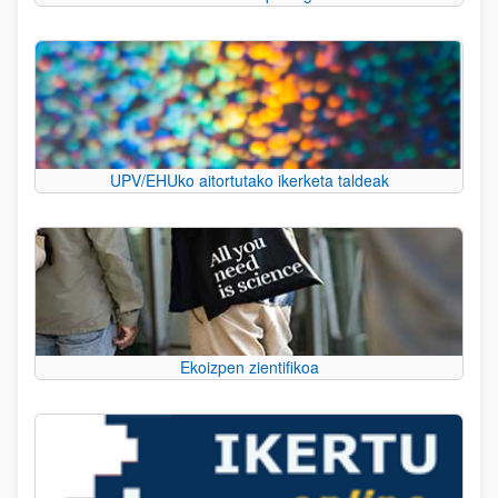
UPV/EHUko aitortutako ikerketa taldeak
Ekoizpen zientifikoa