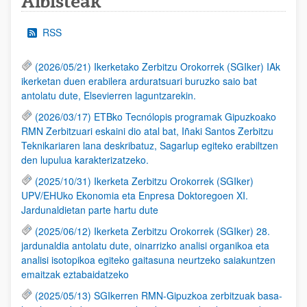
Albisteak
RSS
(2026/05/21) Ikerketako Zerbitzu Orokorrek (SGIker) IAk
ikerketan duen erabilera arduratsuari buruzko saio bat
antolatu dute, Elsevierren laguntzarekin.
(2026/03/17) ETBko Tecnólopis programak Gipuzkoako
RMN Zerbitzuari eskaini dio atal bat, Iñaki Santos Zerbitzu
Teknikariaren lana deskribatuz, Sagarlup egiteko erabiltzen
den lupulua karakterizatzeko.
(2025/10/31) Ikerketa Zerbitzu Orokorrek (SGIker)
UPV/EHUko Ekonomia eta Enpresa Doktoregoen XI.
Jardunaldietan parte hartu dute
(2025/06/12) Ikerketa Zerbitzu Orokorrek (SGIker) 28.
jardunaldia antolatu dute, oinarrizko analisi organikoa eta
analisi isotopikoa egiteko gaitasuna neurtzeko saiakuntzen
emaitzak eztabaidatzeko
(2025/05/13) SGIkerren RMN-Gipuzkoa zerbitzuak basa-