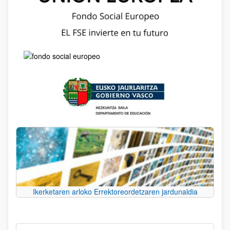
Ikerketaren arloko Errektoreordetzaren jardunaldia