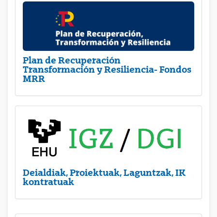
Plan de Recuperación
Transformación y Resiliencia- Fondos
MRR
Deialdiak, Proiektuak, Laguntzak, IK
kontratuak