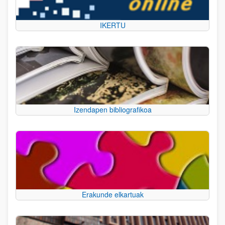
IKERTU
Izendapen bibliografikoa
Erakunde elkartuak