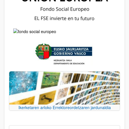
Ikerketaren arloko Errektoreordetzaren jardunaldia