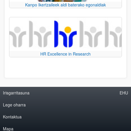
Kanpo Ikertzaileek aldi baterako egonaldiak
HR Excellence in Research
Irisgarritasuna
EHU
Lege oharra
Kontaktua
Mapa