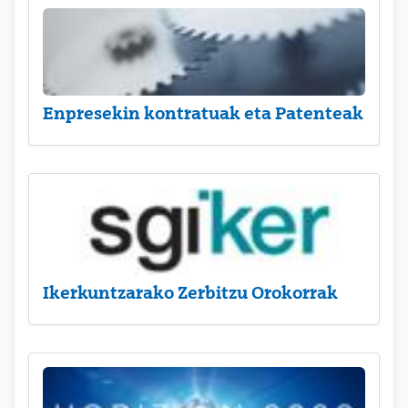
Enpresekin kontratuak eta Patenteak
Ikerkuntzarako Zerbitzu Orokorrak