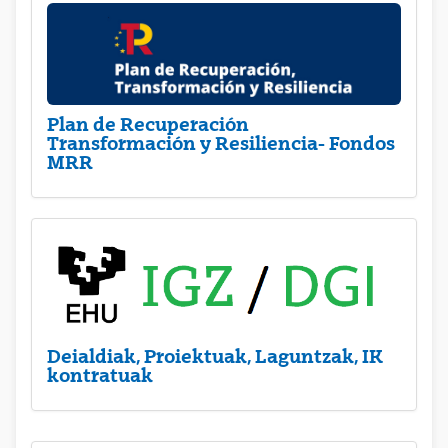
Plan de Recuperación
Transformación y Resiliencia- Fondos
MRR
Deialdiak, Proiektuak, Laguntzak, IK
kontratuak