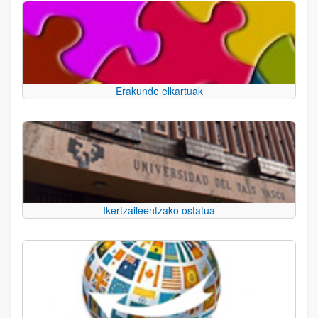
Erakunde elkartuak
Ikertzaileentzako ostatua