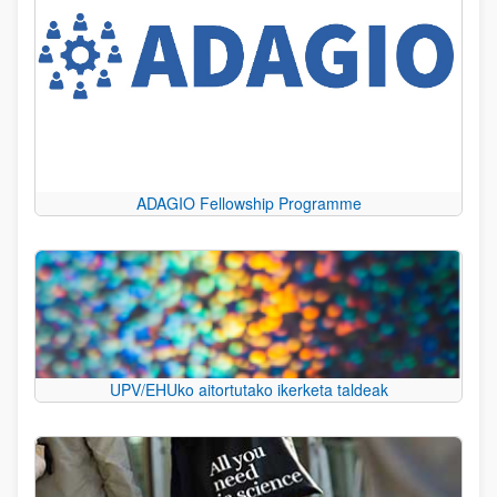
ADAGIO Fellowship Programme
UPV/EHUko aitortutako ikerketa taldeak