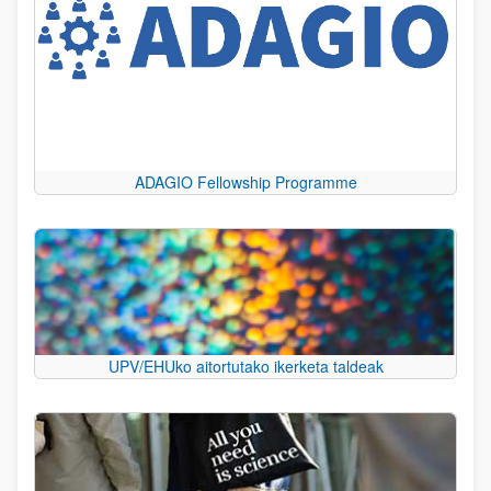
ADAGIO Fellowship Programme
UPV/EHUko aitortutako ikerketa taldeak