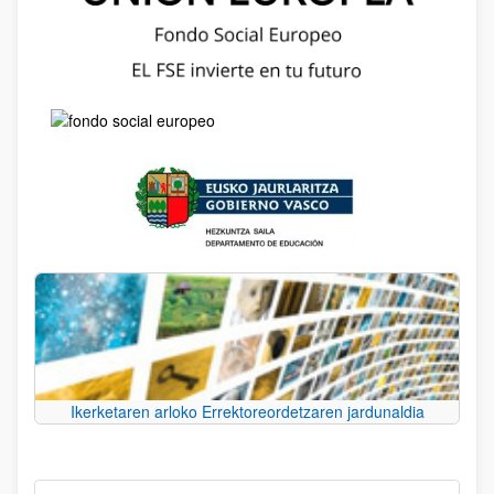
Ikerketaren arloko Errektoreordetzaren jardunaldia