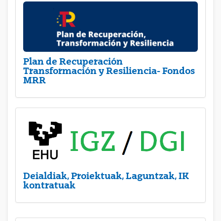
Plan de Recuperación
Transformación y Resiliencia- Fondos
MRR
Deialdiak, Proiektuak, Laguntzak, IK
kontratuak