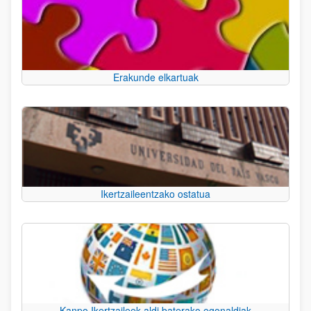
Erakunde elkartuak
Ikertzaileentzako ostatua
Kanpo Ikertzaileek aldi baterako egonaldiak