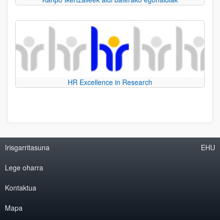
HR Excellence in Research
Irisgarritasuna
EHU
Lege oharra
Kontaktua
Mapa