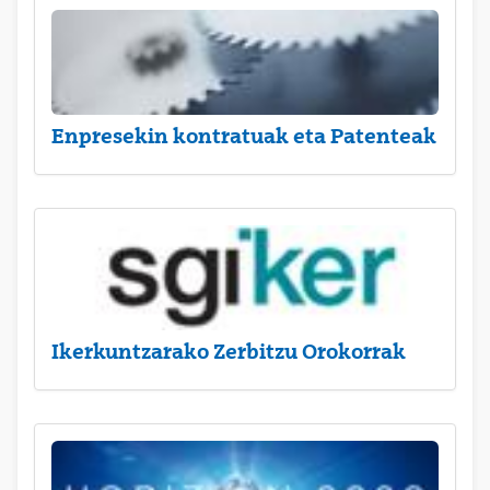
Enpresekin kontratuak eta Patenteak
Ikerkuntzarako Zerbitzu Orokorrak