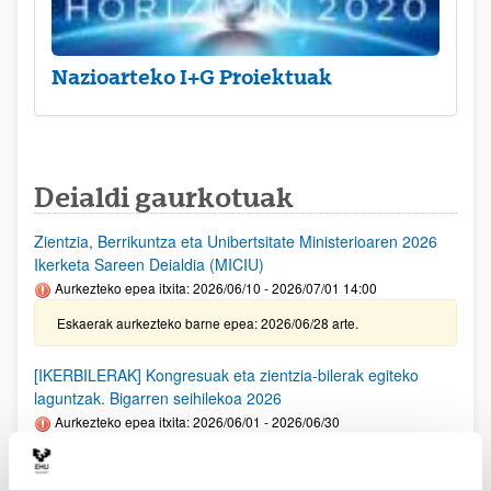
Nazioarteko I+G Proiektuak
Deialdi gaurkotuak
Zientzia, Berrikuntza eta Unibertsitate Ministerioaren 2026
Ikerketa Sareen Deialdia (MICIU)
Aurkezteko epea itxita: 2026/06/10 - 2026/07/01 14:00
Eskaerak aurkezteko barne epea: 2026/06/28 arte.
[IKERBILERAK] Kongresuak eta zientzia-bilerak egiteko
laguntzak. Bigarren seihilekoa 2026
Aurkezteko epea itxita: 2026/06/01 - 2026/06/30
Deialdia argitaratu egin da. Eskaerak aurkezteko barne epea:
2026/06/23