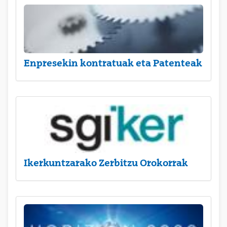
Enpresekin kontratuak eta Patenteak
Ikerkuntzarako Zerbitzu Orokorrak