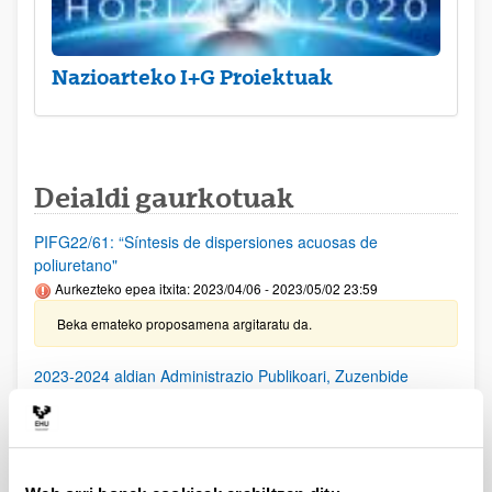
Nazioarteko I+G Proiektuak
Deialdi gaurkotuak
PIFG22/61: “Síntesis de dispersiones acuosas de
poliuretano"
Aurkezteko epea itxita: 2023/04/06 - 2023/05/02 23:59
Beka emateko proposamena argitaratu da.
2023-2024 aldian Administrazio Publikoari, Zuzenbide
Publikoari edo Administrazio Zientziari buruzko azterlanak
eta ikerketak egiteko laguntzak
Aurkezteko epea itxita: 2023/05/16 - 2023/06/08 23:59
Deialdia argitaratu da.