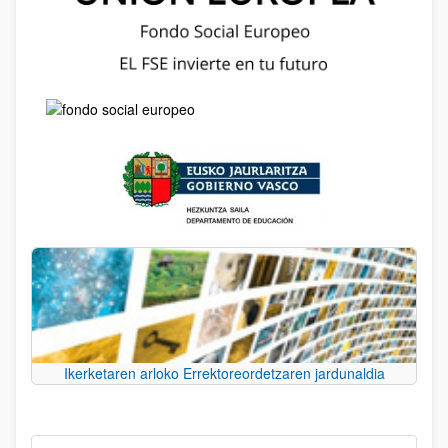
Ikerketaren arloko Errektoreordetzaren jardunaldia