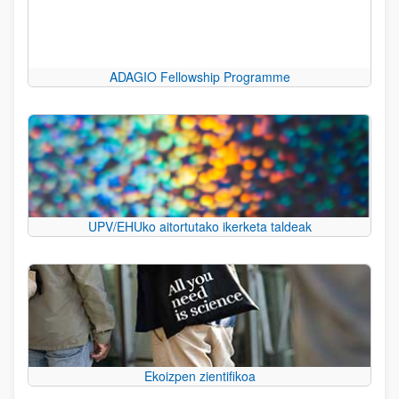
ADAGIO Fellowship Programme
UPV/EHUko aitortutako ikerketa taldeak
Ekoizpen zientifikoa