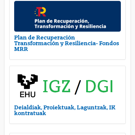
Plan de Recuperación
Transformación y Resiliencia- Fondos
MRR
Deialdiak, Proiektuak, Laguntzak, IK
kontratuak