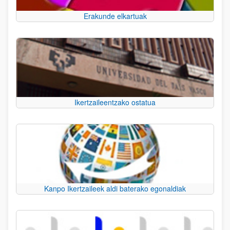
Erakunde elkartuak
Ikertzaileentzako ostatua
Kanpo Ikertzaileek aldi baterako egonaldiak