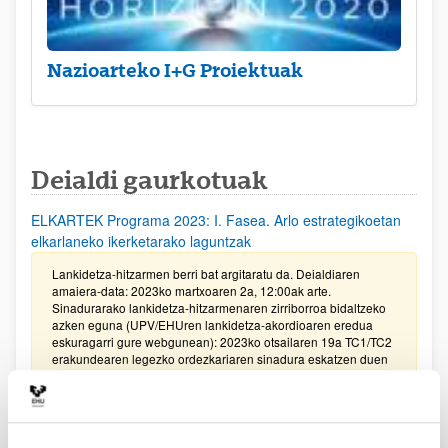
Nazioarteko I+G Proiektuak
Deialdi gaurkotuak
ELKARTEK Programa 2023: I. Fasea. Arlo estrategikoetan
elkarlaneko ikerketarako laguntzak
Lankidetza-hitzarmen berri bat argitaratu da. Deialdiaren
amaiera-data: 2023ko martxoaren 2a, 12:00ak arte.
Sinadurarako lankidetza-hitzarmenaren zirriborroa bidaltzeko
azken eguna (UPV/EHUren lankidetza-akordioaren eredua
eskuragarri gure webgunean): 2023ko otsailaren 19a TC1/TC2
erakundearen legezko ordezkariaren sinadura eskatzen duen
dokumentazioa bidaltzeko azken eguna (Aplikazioaren 5.
atala: Enpresa bakoitzak sinatu beharreko inprimakiak
sortzea): 2023ko otsailaren 24a