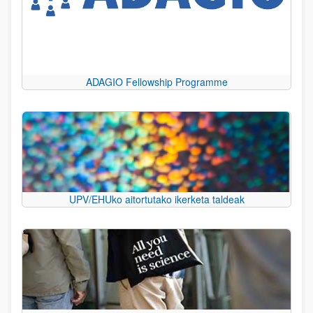
ADAGIO Fellowship Programme
UPV/EHUko aitortutako ikerketa taldeak