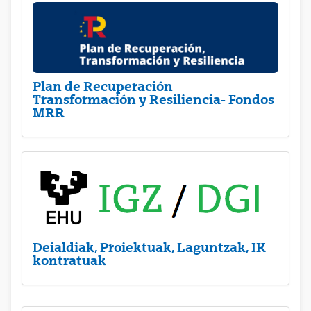
Plan de Recuperación
Transformación y Resiliencia- Fondos
MRR
Deialdiak, Proiektuak, Laguntzak, IK
kontratuak