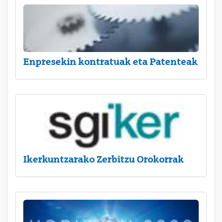
Enpresekin kontratuak eta Patenteak
Ikerkuntzarako Zerbitzu Orokorrak