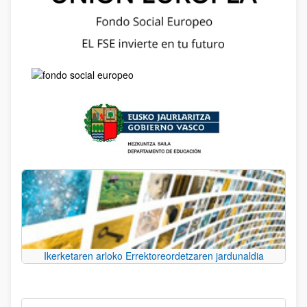
Ikerketaren arloko Errektoreordetzaren jardunaldia