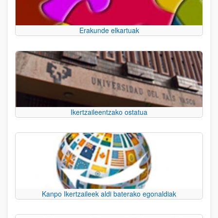
Erakunde elkartuak
Ikertzaileentzako ostatua
Kanpo Ikertzaileek aldi baterako egonaldiak