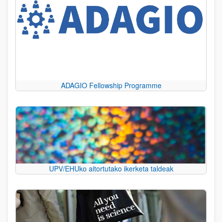
ADAGIO Fellowship Programme
UPV/EHUko aitortutako ikerketa taldeak