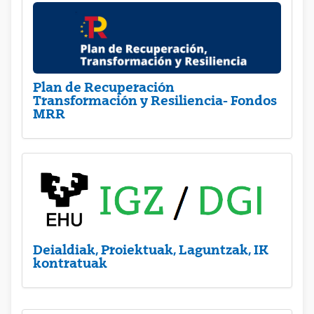
Plan de Recuperación
Transformación y Resiliencia- Fondos
MRR
Deialdiak, Proiektuak, Laguntzak, IK
kontratuak