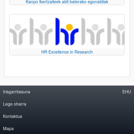
Kanpo Ikertzaileek aldi baterako egonaldiak
HR Excellence in Research
Irisgarritasuna
EHU
Lege oharra
Kontaktua
Mapa