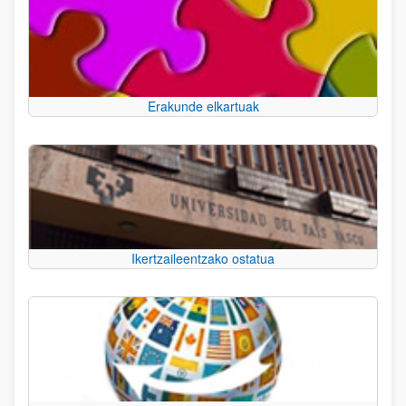
Erakunde elkartuak
Ikertzaileentzako ostatua