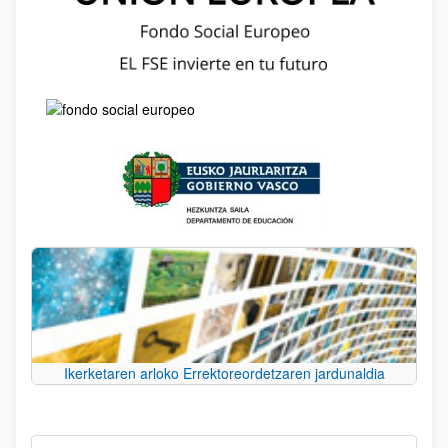
Ikerketaren arloko Errektoreordetzaren jardunaldia