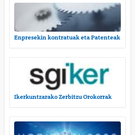
Enpresekin kontratuak eta Patenteak
Ikerkuntzarako Zerbitzu Orokorrak