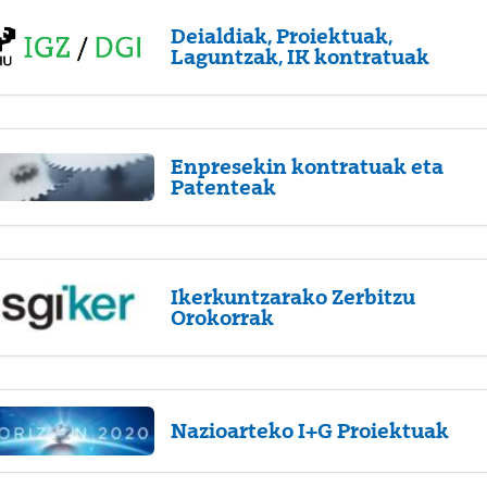
Deialdiak, Proiektuak,
Laguntzak, IK kontratuak
Enpresekin kontratuak eta
Patenteak
Ikerkuntzarako Zerbitzu
Orokorrak
Nazioarteko I+G Proiektuak