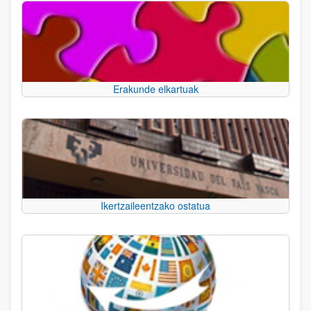
Erakunde elkartuak
Ikertzaileentzako ostatua