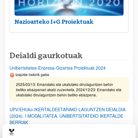
Nazioarteko I+G Proiektuak
Deialdi gaurkotuak
Unibertsitatea-Enpresa-Gizartea Proiektuak 2024
Izapide irekirik gabe
2025/03/13: Emandako eta ukatutako dirulaguntzen behin
betiko ebazpenari akatz zuzenketa. 2024/12/23: Emandako eta
ukatutako dirulaguntzen behin betiko ebazpena.
UPV/EHUko IKERTALDEETARAKO LAGUNTZEN DEIALDIA
(2024). I MODALITATEA. UNIBERTSITATEKO IKERTALDE
BERRIAK
2025/02/20. Emandako eta ukatutako laguntzen behin-betiko
ebazpena.