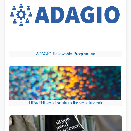
ADAGIO Fellowship Programme
UPV/EHUko aitortutako ikerketa taldeak