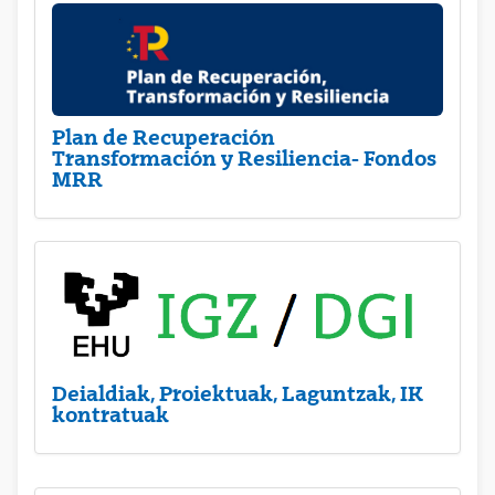
Plan de Recuperación
Transformación y Resiliencia- Fondos
MRR
Deialdiak, Proiektuak, Laguntzak, IK
kontratuak