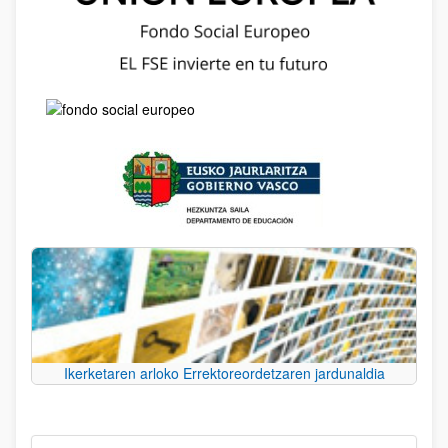
Ikerketaren arloko Errektoreordetzaren jardunaldia