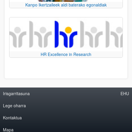
Kanpo Ikertzaileek aldi baterako egonaldiak
HR Excellence in Research
Irisgarritasuna
EHU
Lege oharra
Kontaktua
Mapa