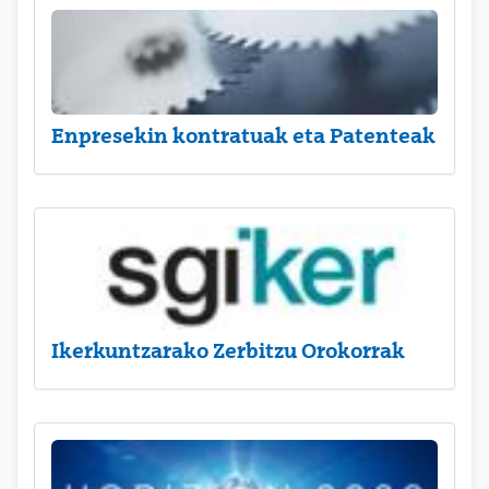
Enpresekin kontratuak eta Patenteak
Ikerkuntzarako Zerbitzu Orokorrak