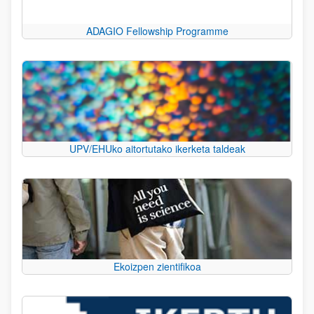
ADAGIO Fellowship Programme
UPV/EHUko aitortutako ikerketa taldeak
Ekoizpen zientifikoa