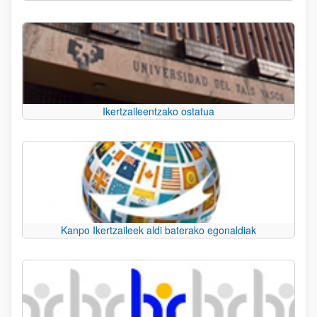
Ikertzaileentzako ostatua
Kanpo Ikertzaileek aldi baterako egonaldiak