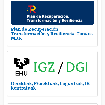
Plan de Recuperación
Transformación y Resiliencia- Fondos
MRR
Deialdiak, Proiektuak, Laguntzak, IK
kontratuak