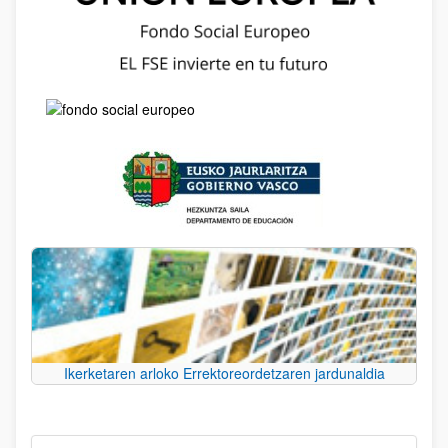
Ikerketaren arloko Errektoreordetzaren jardunaldia