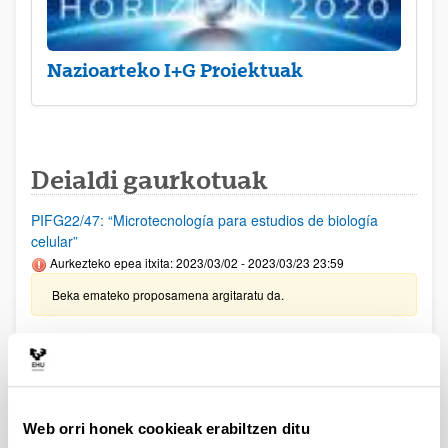
Nazioarteko I+G Proiektuak
Deialdi gaurkotuak
PIFG22/47: “Microtecnología para estudios de biología
celular”
Aurkezteko epea itxita: 2023/03/02 - 2023/03/23 23:59
Beka emateko proposamena argitaratu da.
PIFG22/46: “Microtecnología para estudios de biología
celular”
Aurkezteko epea itxita: 2023/03/03 - 2023/03/23 23:59
Beka emateko proposamena argitaratu da.
Web orri honek cookieak erabiltzen ditu