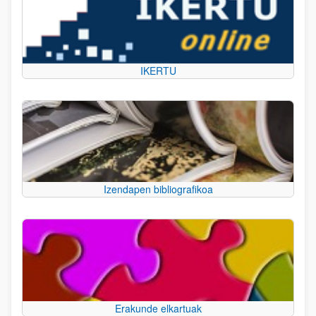
IKERTU
Izendapen bibliografikoa
Erakunde elkartuak