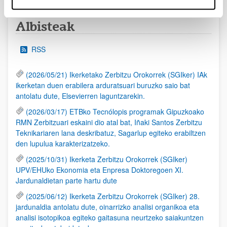
Albisteak
RSS
(2026/05/21) Ikerketako Zerbitzu Orokorrek (SGIker) IAk
ikerketan duen erabilera arduratsuari buruzko saio bat
antolatu dute, Elsevierren laguntzarekin.
(2026/03/17) ETBko Tecnólopis programak Gipuzkoako
RMN Zerbitzuari eskaini dio atal bat, Iñaki Santos Zerbitzu
Teknikariaren lana deskribatuz, Sagarlup egiteko erabiltzen
den lupulua karakterizatzeko.
(2025/10/31) Ikerketa Zerbitzu Orokorrek (SGIker)
UPV/EHUko Ekonomia eta Enpresa Doktoregoen XI.
Jardunaldietan parte hartu dute
(2025/06/12) Ikerketa Zerbitzu Orokorrek (SGIker) 28.
jardunaldia antolatu dute, oinarrizko analisi organikoa eta
analisi isotopikoa egiteko gaitasuna neurtzeko saiakuntzen