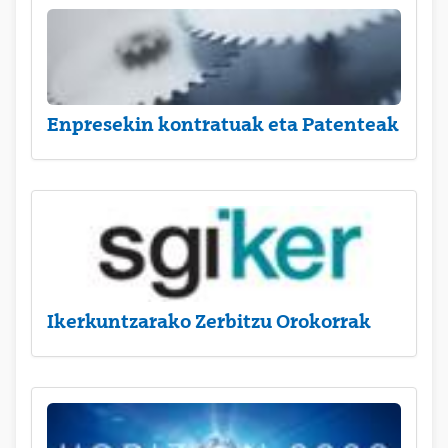
Enpresekin kontratuak eta Patenteak
Ikerkuntzarako Zerbitzu Orokorrak