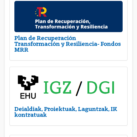
Plan de Recuperación
Transformación y Resiliencia- Fondos
MRR
Deialdiak, Proiektuak, Laguntzak, IK
kontratuak