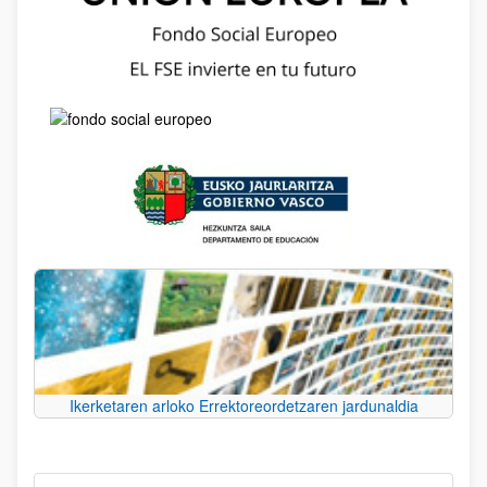
Ikerketaren arloko Errektoreordetzaren jardunaldia