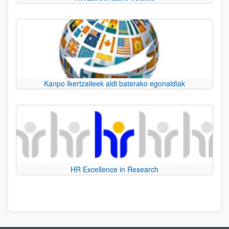
Kanpo Ikertzaileek aldi baterako egonaldiak
HR Excellence in Research