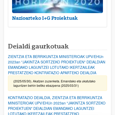
Nazioarteko I+G Proiektuak
Deialdi gaurkotuak
ZIENTZIA ETA BERRIKUNTZA MINISTERIOAK UPV/EHUn
2023an "JAKINTZA SORTZEKO PROIEKTUEN" DEIALDIAN
EMANDAKO LAGUNTZEI LOTUTAKO IKERTZAILEAK
PRESTATZEKO KONTRATAZIO APARTEKO DEIALDIA
(2025/05/30). Akatzen zuzenketa. Emandako eta ukatutako
laguntzen behin betiko ebazpena (2025/03/31)
KONTRATAZIO DEIALDIA, ZIENTZIA ETA BERRIKUNTZA
MINISTERIOAK UPV/EHUn 2023an "JAKINTZA SORTZEKO
PROIEKTUEN" DEIALDIAN EMANDAKO LAGUNTZEI
LOTUTAKO IKERTZAILEAK PRESTATZEKO