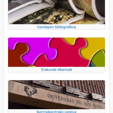
Izendapen bibliografikoa
Erakunde elkartuak
Ikertzaileentzako ostatua