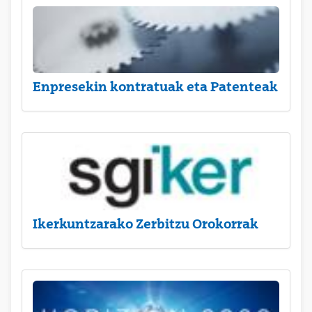
Enpresekin kontratuak eta Patenteak
Ikerkuntzarako Zerbitzu Orokorrak