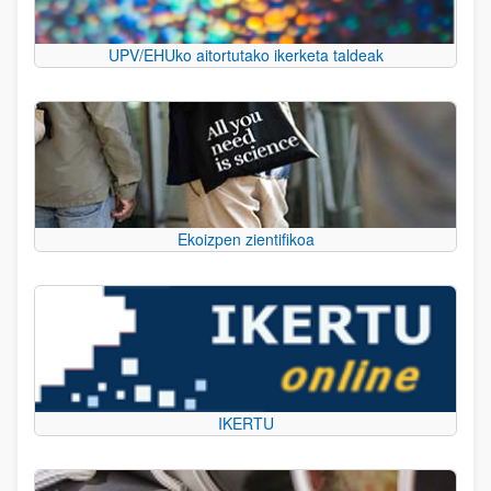
UPV/EHUko aitortutako ikerketa taldeak
Ekoizpen zientifikoa
IKERTU