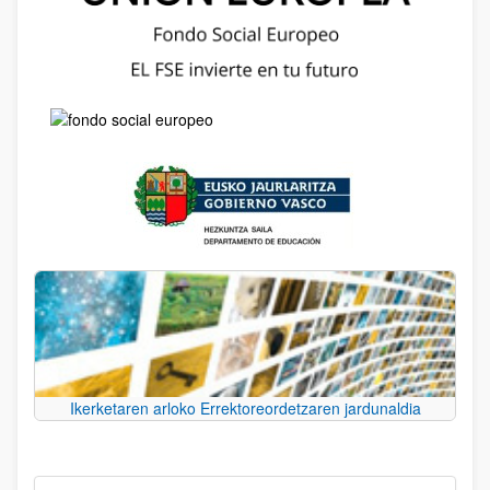
Ikerketaren arloko Errektoreordetzaren jardunaldia