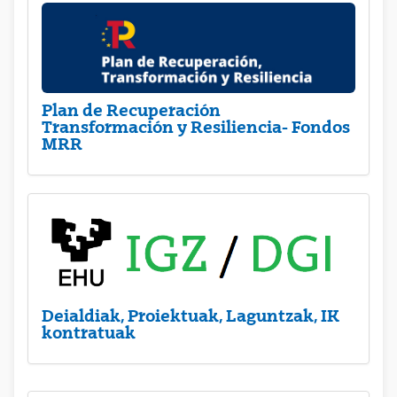
Plan de Recuperación
Transformación y Resiliencia- Fondos
MRR
Deialdiak, Proiektuak, Laguntzak, IK
kontratuak