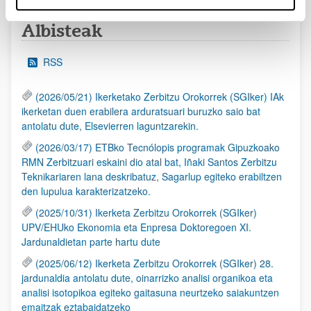
Albisteak
RSS
(2026/05/21) Ikerketako Zerbitzu Orokorrek (SGIker) IAk
ikerketan duen erabilera arduratsuari buruzko saio bat
antolatu dute, Elsevierren laguntzarekin.
(2026/03/17) ETBko Tecnólopis programak Gipuzkoako
RMN Zerbitzuari eskaini dio atal bat, Iñaki Santos Zerbitzu
Teknikariaren lana deskribatuz, Sagarlup egiteko erabiltzen
den lupulua karakterizatzeko.
(2025/10/31) Ikerketa Zerbitzu Orokorrek (SGIker)
UPV/EHUko Ekonomia eta Enpresa Doktoregoen XI.
Jardunaldietan parte hartu dute
(2025/06/12) Ikerketa Zerbitzu Orokorrek (SGIker) 28.
jardunaldia antolatu dute, oinarrizko analisi organikoa eta
analisi isotopikoa egiteko gaitasuna neurtzeko saiakuntzen
emaitzak eztabaidatzeko