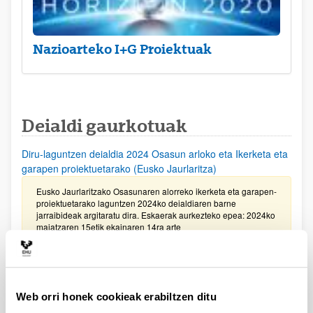
Nazioarteko I+G Proiektuak
Deialdi gaurkotuak
Diru-laguntzen deialdia 2024 Osasun arloko eta Ikerketa eta
garapen proiektuetarako (Eusko Jaurlaritza)
Eusko Jaurlaritzako Osasunaren alorreko ikerketa eta garapen-
proiektuetarako laguntzen 2024ko deialdiaren barne
jarraibideak argitaratu dira. Eskaerak aurkezteko epea: 2024ko
maiatzaren 15etik ekainaren 14ra arte
Gipuzkoako Zientzia, Teknologia eta Berrikuntza Sarea
bultzatzeko Programaren laguntzak 2024
Web orri honek cookieak erabiltzen ditu
Eskaerak aurkezteko epea 2024ko ekainaren 7an bukatuko da,