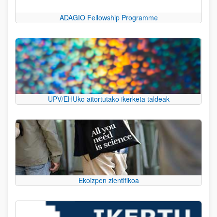
ADAGIO Fellowship Programme
UPV/EHUko aitortutako ikerketa taldeak
Ekoizpen zientifikoa