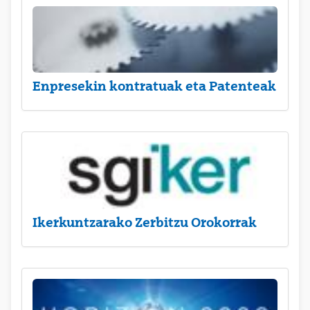
Enpresekin kontratuak eta Patenteak
Ikerkuntzarako Zerbitzu Orokorrak