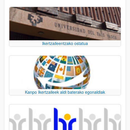
Ikertzaileentzako ostatua
Kanpo Ikertzaileek aldi baterako egonaldiak