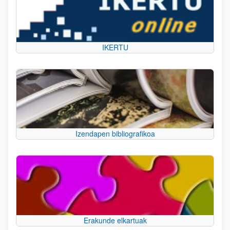
IKERTU
Izendapen bibliografikoa
Erakunde elkartuak