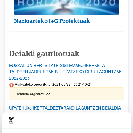
Nazioarteko I+G Proiektuak
Deialdi gaurkotuak
EUSKAL UNIBERTSITATE-SISTEMAKO IKERKETA-
TALDEEN JARDUERAK BULTZATZEKO DIRU-LAGUNTZAK
2022-2025
Aurkezteko epea itxita: 2021/09/22 - 2021/10/21
Deialdia argitaratu da
UPV/EHUko IKERTALDEETARAKO LAGUNTZEN DEIALDIA
(2023)
Aurkezteko epea itxita: 2023/06/05 - 2023/07/04
(2024/02/14) Emandako eta ezetsitako laguntzen behin-betiko