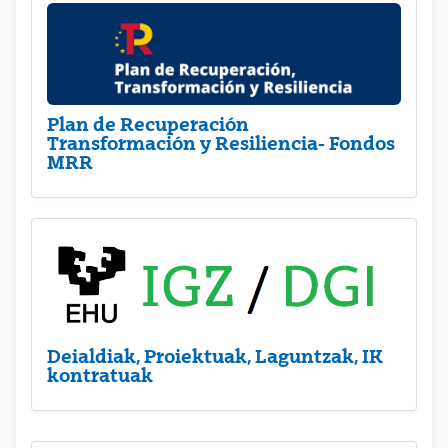
Plan de Recuperación
Transformación y Resiliencia- Fondos
MRR
Deialdiak, Proiektuak, Laguntzak, IK
kontratuak