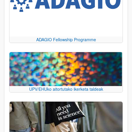
ADAGIO Fellowship Programme
UPV/EHUko aitortutako ikerketa taldeak