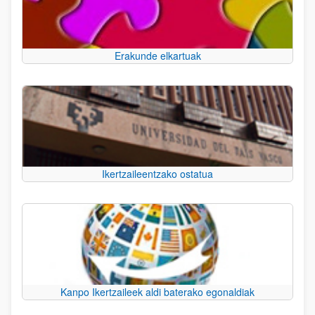
Erakunde elkartuak
Ikertzaileentzako ostatua
Kanpo Ikertzaileek aldi baterako egonaldiak