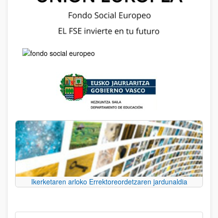
Ikerketaren arloko Errektoreordetzaren jardunaldia