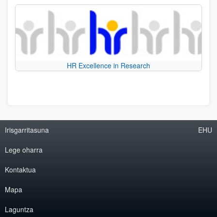
HR Excellence in Research
Irisgarritasuna
EHU
Lege oharra
Kontaktua
Mapa
Laguntza