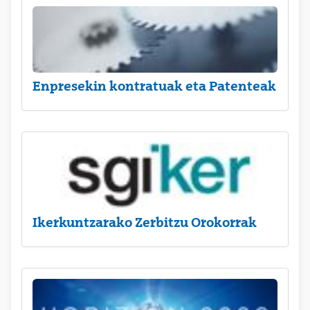
Enpresekin kontratuak eta Patenteak
Ikerkuntzarako Zerbitzu Orokorrak