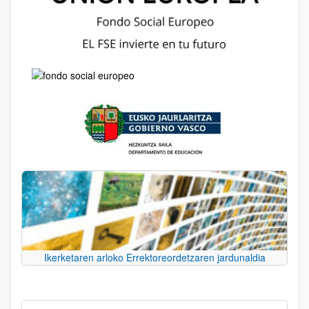
Ikerketaren arloko Errektoreordetzaren jardunaldia