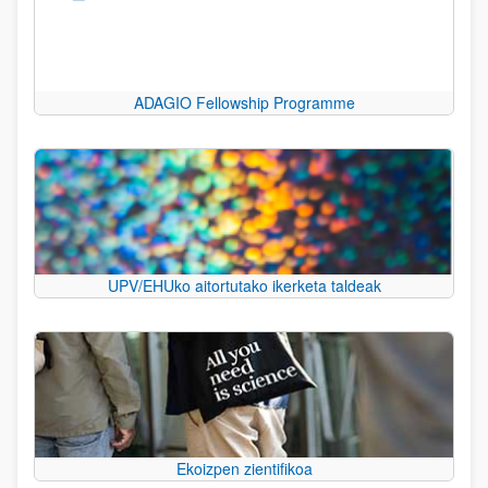
ADAGIO Fellowship Programme
UPV/EHUko aitortutako ikerketa taldeak
Ekoizpen zientifikoa