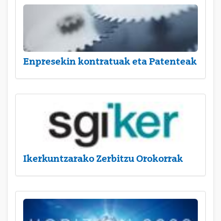
Enpresekin kontratuak eta Patenteak
Ikerkuntzarako Zerbitzu Orokorrak