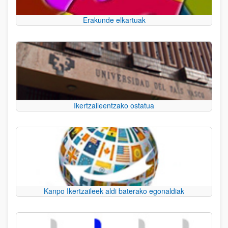
Erakunde elkartuak
Ikertzaileentzako ostatua
Kanpo Ikertzaileek aldi baterako egonaldiak