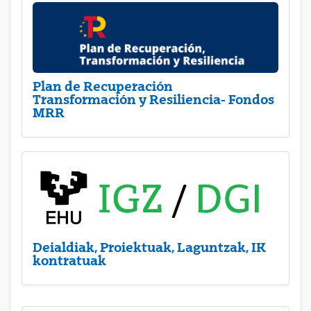
Plan de Recuperación
Transformación y Resiliencia- Fondos
MRR
Deialdiak, Proiektuak, Laguntzak, IK
kontratuak