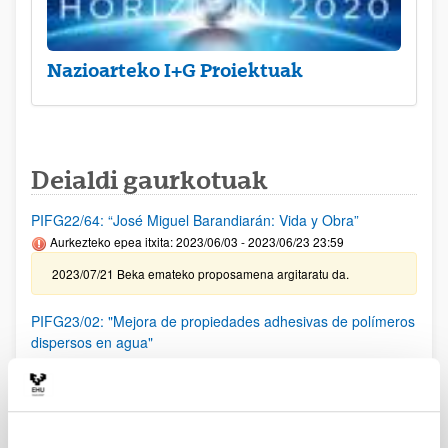
Nazioarteko I+G Proiektuak
Deialdi gaurkotuak
PIFG22/64: “José Miguel Barandiarán: Vida y Obra”
Aurkezteko epea itxita: 2023/06/03 - 2023/06/23 23:59
2023/07/21 Beka emateko proposamena argitaratu da.
PIFG23/02: "Mejora de propiedades adhesivas de polímeros
dispersos en agua"
Aurkezteko epea itxita: 2023/06/13 - 2023/07/03 23:59
2023/7/21 Beka emateko proposamena argitaratu da.
PIFG23/01: “ Nuevos paradigmas para sistemas de